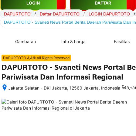
LOGIN
DAFTAR
DAPURTOTO
/
Daftar DAPURTOTO
/
LOGIN DAPURTOTO
/
DAPURTOTO - Svaneti News Portal Berita Daerah Pariwisata Dan In
Gambaran
Info & harga
Fasilitas
DAPURTOTO Ã‚Â© All Rights Reserved
DAPURTOTO - Svaneti News Portal Be
Pariwisata Dan Informasi Regional
Ã¢â‚¬
Jakarta Selatan - DKI Jakarta, 12560 Jakarta, Indonesia
Setelah 
memesan, 
semua 
rincian 
akomodasi 
termasuk 
nomor 