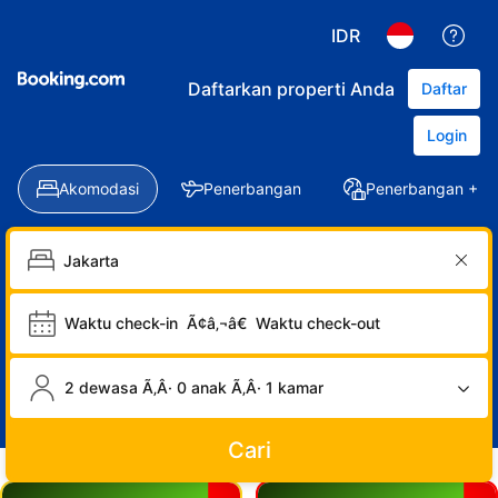
IDR
Daftarkan properti Anda
Daftar
Login
Akomodasi
Penerbangan
Penerbangan + Ho
Waktu check-in
Ã¢â‚¬â€
Waktu check-out
2 dewasa Ã‚Â· 0 anak Ã‚Â· 1 kamar
Cari