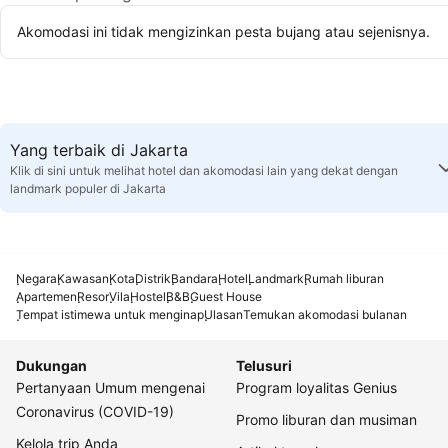
Akomodasi ini tidak mengizinkan pesta bujang atau sejenisnya.
Yang terbaik di Jakarta
Klik di sini untuk melihat hotel dan akomodasi lain yang dekat dengan
landmark populer di Jakarta
Negara
Kawasan
Kota
Distrik
Bandara
Hotel
Landmark
Rumah liburan
Apartemen
Resor
Vila
Hostel
B&B
Guest House
Tempat istimewa untuk menginap
Ulasan
Temukan akomodasi bulanan
Dukungan
Telusuri
Pertanyaan Umum mengenai
Program loyalitas Genius
Coronavirus (COVID-19)
Promo liburan dan musiman
Kelola trip Anda