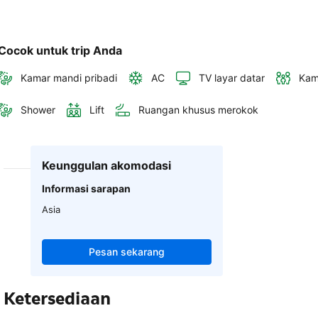
Cocok untuk trip Anda
Kamar mandi pribadi
AC
TV layar datar
Kam
Shower
Lift
Ruangan khusus merokok
Keunggulan akomodasi
Informasi sarapan
Asia
Pesan sekarang
Ketersediaan