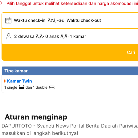
Pilih tanggal untuk melihat ketersediaan dan harga akomodasi ini
Waktu check-in
Ã¢â‚¬â€
Waktu check-out
2 dewasa Ã‚Â· 0 anak Ã‚Â· 1 kamar
Cari
Tipe kamar
Kamar Twin
1 single
dan
1 double
Aturan menginap
DAPURTOTO - Svaneti News Portal Berita Daerah Pariwisa
masukkan di langkah berikutnya!