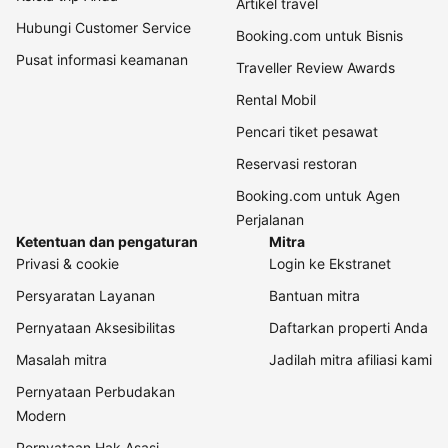
Artikel travel
Hubungi Customer Service
Booking.com untuk Bisnis
Pusat informasi keamanan
Traveller Review Awards
Rental Mobil
Pencari tiket pesawat
Reservasi restoran
Booking.com untuk Agen
Perjalanan
Ketentuan dan pengaturan
Mitra
Privasi & cookie
Login ke Ekstranet
Persyaratan Layanan
Bantuan mitra
Pernyataan Aksesibilitas
Daftarkan properti Anda
Masalah mitra
Jadilah mitra afiliasi kami
Pernyataan Perbudakan
Modern
Pernyataan Hak Asasi