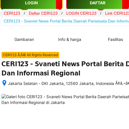
LOGIN
DAFTAR
CERI123
/
Daftar CERI123
/
LOGIN CERI123
/
Link CERI12
CERI123 - Svaneti News Portal Berita Daerah Pariwisata Dan Inform
Gambaran
Info & harga
Fasilitas
CERI123 Ã‚Â© All Rights Reserved
CERI123 - Svaneti News Portal Berita 
Dan Informasi Regional
Ã¢â‚¬
Jakarta Selatan - DKI Jakarta, 12560 Jakarta, Indonesia
Setelah 
memesan, 
semua 
rincian 
akomodasi 
termasuk 
nomor 