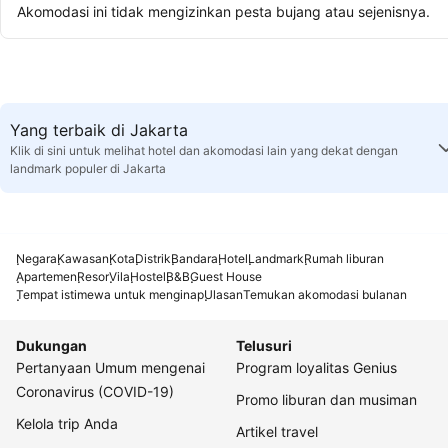
Akomodasi ini tidak mengizinkan pesta bujang atau sejenisnya.
Yang terbaik di Jakarta
Klik di sini untuk melihat hotel dan akomodasi lain yang dekat dengan
landmark populer di Jakarta
Negara
Kawasan
Kota
Distrik
Bandara
Hotel
Landmark
Rumah liburan
Apartemen
Resor
Vila
Hostel
B&B
Guest House
Tempat istimewa untuk menginap
Ulasan
Temukan akomodasi bulanan
Dukungan
Telusuri
Pertanyaan Umum mengenai
Program loyalitas Genius
Coronavirus (COVID-19)
Promo liburan dan musiman
Kelola trip Anda
Artikel travel