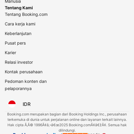
Manusia
Tentang Kami
Tentang Booking.com
Cara kerja kami
Keberlanjutan
Pusat pers
Karier
Relasi investor
Kontak perusahaan
Pedoman konten dan
pelaporannya
IDR
Booking.com merupakan bagian dari Booking Holdings Inc., perusahaan
terkemuka di dunia untuk perjalanan online dan layanan terkait lainnya.
Hak cipta Ã‚Â© 1996Ã¢â‚¬â€œ2025 Booking.comÃ¢â€žÂ¢. Semua hak
dilindungi.