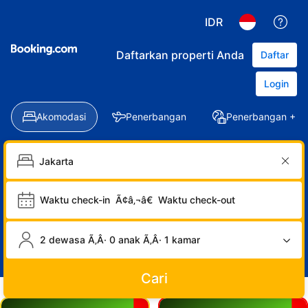
IDR
Daftarkan properti Anda
Daftar
Login
Akomodasi
Penerbangan
Penerbangan + Ho
Waktu check-in
Ã¢â‚¬â€
Waktu check-out
2 dewasa Ã‚Â· 0 anak Ã‚Â· 1 kamar
Cari