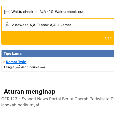
Waktu check-in
Ã¢â‚¬â€
Waktu check-out
2 dewasa Ã‚Â· 0 anak Ã‚Â· 1 kamar
Cari
Tipe kamar
Kamar Twin
1 single
dan
1 double
Aturan menginap
CERI123 - Svaneti News Portal Berita Daerah Pariwisata 
langkah berikutnya!
Lihat ketersediaan