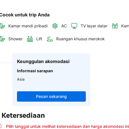
Cocok untuk trip Anda
Kamar mandi pribadi
AC
TV layar datar
Kam
Shower
Lift
Ruangan khusus merokok
Keunggulan akomodasi
Informasi sarapan
Asia
Pesan sekarang
Ketersediaan
Pilih tanggal untuk melihat ketersediaan dan harga akomodasi ini