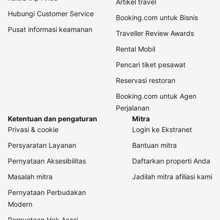
Artikel travel
Hubungi Customer Service
Booking.com untuk Bisnis
Pusat informasi keamanan
Traveller Review Awards
Rental Mobil
Pencari tiket pesawat
Reservasi restoran
Booking.com untuk Agen
Perjalanan
Ketentuan dan pengaturan
Mitra
Privasi & cookie
Login ke Ekstranet
Persyaratan Layanan
Bantuan mitra
Pernyataan Aksesibilitas
Daftarkan properti Anda
Masalah mitra
Jadilah mitra afiliasi kami
Pernyataan Perbudakan
Modern
Pernyataan Hak Asasi