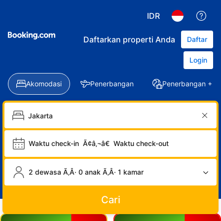
IDR
Daftarkan properti Anda
Daftar
Login
Akomodasi
Penerbangan
Penerbangan + Ho
Waktu check-in
Ã¢â‚¬â€
Waktu check-out
2 dewasa Ã‚Â· 0 anak Ã‚Â· 1 kamar
Cari