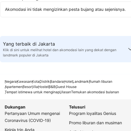
Akomodasi ini tidak mengizinkan pesta bujang atau sejenisnya.
Yang terbaik di Jakarta
Klik di sini untuk melihat hotel dan akomodasi lain yang dekat dengan
landmark populer di Jakarta
Negara
Kawasan
Kota
Distrik
Bandara
Hotel
Landmark
Rumah liburan
Apartemen
Resor
Vila
Hostel
B&B
Guest House
Tempat istimewa untuk menginap
Ulasan
Temukan akomodasi bulanan
Dukungan
Telusuri
Pertanyaan Umum mengenai
Program loyalitas Genius
Coronavirus (COVID-19)
Promo liburan dan musiman
Kelola trip Anda