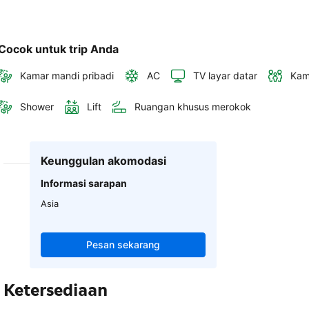
Cocok untuk trip Anda
Kamar mandi pribadi
AC
TV layar datar
Kam
Shower
Lift
Ruangan khusus merokok
Keunggulan akomodasi
Informasi sarapan
Asia
Pesan sekarang
Ketersediaan