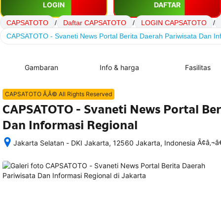
LOGIN
DAFTAR
CAPSATOTO
/
Daftar CAPSATOTO
/
LOGIN CAPSATOTO
/
CAPSATOTO - Svaneti News Portal Berita Daerah Pariwisata Dan In
Gambaran
Info & harga
Fasilitas
CAPSATOTO Ã‚Â© All Rights Reserved
CAPSATOTO - Svaneti News Portal Ber
Dan Informasi Regional
Ã¢â‚¬
Jakarta Selatan - DKI Jakarta, 12560 Jakarta, Indonesia
Setelah 
memesan, 
semua 
rincian 
akomodasi 
termasuk 
nomor 