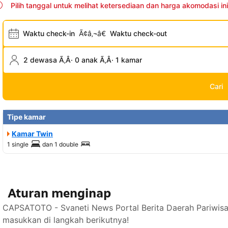
Pilih tanggal untuk melihat ketersediaan dan harga akomodasi ini
Waktu check-in
Ã¢â‚¬â€
Waktu check-out
2 dewasa Ã‚Â· 0 anak Ã‚Â· 1 kamar
Cari
Tipe kamar
Kamar Twin
1 single
dan
1 double
Aturan menginap
CAPSATOTO - Svaneti News Portal Berita Daerah Pariwisa
masukkan di langkah berikutnya!