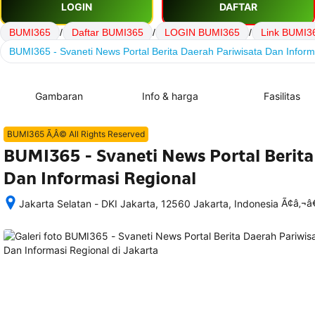
LOGIN
DAFTAR
BUMI365
/
Daftar BUMI365
/
LOGIN BUMI365
/
Link BUMI3
BUMI365 - Svaneti News Portal Berita Daerah Pariwisata Dan Inform
Gambaran
Info & harga
Fasilitas
BUMI365 Ã‚Â© All Rights Reserved
BUMI365 - Svaneti News Portal Berita
Dan Informasi Regional
Ã¢â‚¬
Jakarta Selatan - DKI Jakarta, 12560 Jakarta, Indonesia
Setelah 
memesan, 
semua 
rincian 
akomodasi 
termasuk 
nomor 