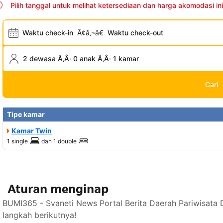
Pilih tanggal untuk melihat ketersediaan dan harga akomodasi ini
Waktu check-in
Ã¢â‚¬â€
Waktu check-out
2 dewasa Ã‚Â· 0 anak Ã‚Â· 1 kamar
Cari
Tipe kamar
Kamar Twin
1 single
dan
1 double
Aturan menginap
BUMI365 - Svaneti News Portal Berita Daerah Pariwisata 
langkah berikutnya!