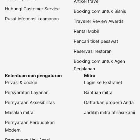
Artikel travel
Hubungi Customer Service
Booking.com untuk Bisnis
Pusat informasi keamanan
Traveller Review Awards
Rental Mobil
Pencari tiket pesawat
Reservasi restoran
Booking.com untuk Agen
Perjalanan
Ketentuan dan pengaturan
Mitra
Privasi & cookie
Login ke Ekstranet
Persyaratan Layanan
Bantuan mitra
Pernyataan Aksesibilitas
Daftarkan properti Anda
Masalah mitra
Jadilah mitra afiliasi kami
Pernyataan Perbudakan
Modern
Pernyataan Hak Asasi