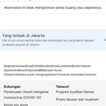
Akomodasi ini tidak mengizinkan pesta bujang atau sejenisnya.
Yang terbaik di Jakarta
Klik di sini untuk melihat hotel dan akomodasi lain yang dekat dengan
landmark populer di Jakarta
Negara
Kawasan
Kota
Distrik
Bandara
Hotel
Landmark
Rumah liburan
Apartemen
Resor
Vila
Hostel
B&B
Guest House
Tempat istimewa untuk menginap
Ulasan
Temukan akomodasi bulanan
Dukungan
Telusuri
Pertanyaan Umum mengenai
Program loyalitas Genius
Coronavirus (COVID-19)
Promo liburan dan musiman
Kelola trip Anda