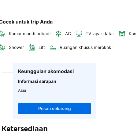
Cocok untuk trip Anda
Kamar mandi pribadi
AC
TV layar datar
Kam
Shower
Lift
Ruangan khusus merokok
Keunggulan akomodasi
Informasi sarapan
Asia
Pesan sekarang
Ketersediaan