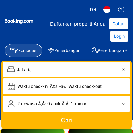
IDR
Daftarkan properti Anda
Daftar
Login
Akomodasi
Penerbangan
Penerbangan + Ho
Waktu check-in
Ã¢â‚¬â€
Waktu check-out
2 dewasa Ã‚Â· 0 anak Ã‚Â· 1 kamar
Cari