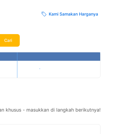
Kami Samakan Harganya
Cari
Tampilkan harga
an khusus - masukkan di langkah berikutnya!