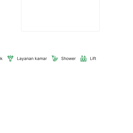
ok
Layanan kamar
Shower
Lift