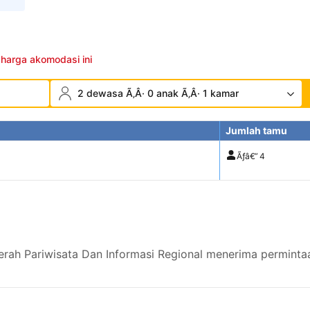
 harga akomodasi ini
2 dewasa Ã‚Â· 0 anak Ã‚Â· 1 kamar
Jumlah tamu
Ãƒâ€”
4
erah Pariwisata Dan Informasi Regional menerima perminta