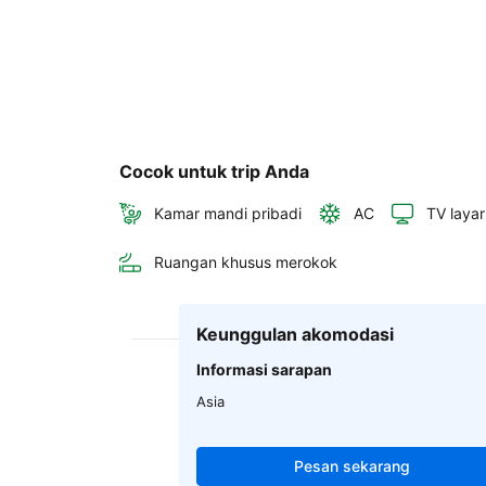
Cocok untuk trip Anda
Kamar mandi pribadi
AC
TV layar
Ruangan khusus merokok
Keunggulan akomodasi
Informasi sarapan
Asia
Pesan sekarang