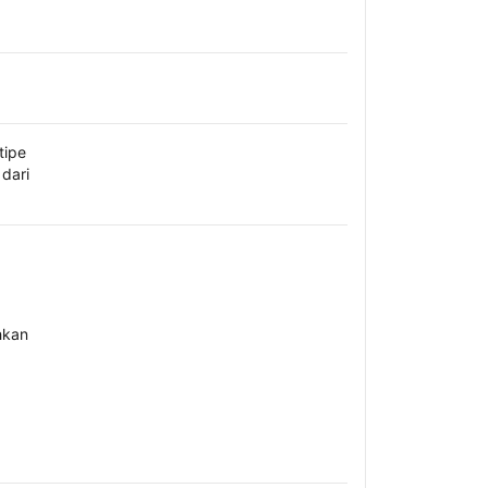
tipe
dari
hkan