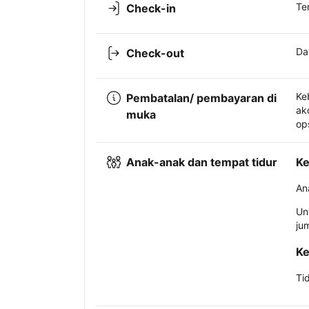
Te
Check-in
Da
Check-out
Ke
Pembatalan/ pembayaran di
ak
muka
op
Anak-anak dan tempat tidur
Ke
An
Un
ju
Ke
Ti