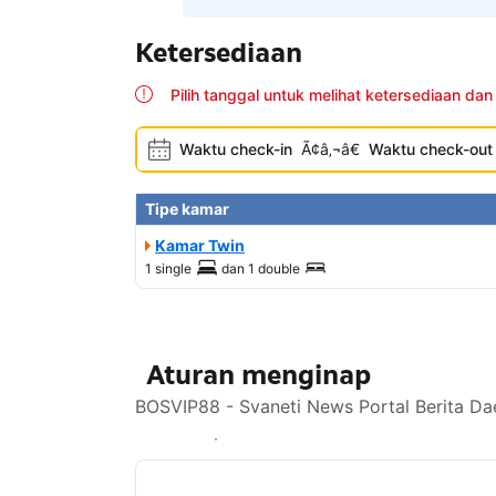
Ketersediaan
Pilih tanggal untuk melihat ketersediaan dan
Waktu check-in
Ã¢â‚¬â€
Waktu check-out
Tipe kamar
Kamar Twin
1 single
dan
1 double
Aturan menginap
BOSVIP88 - Svaneti News Portal Berita Da
Lihat ketersediaan