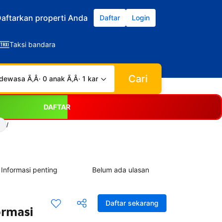
aftarkan properti Anda
Daftar
Login
Taksi bandara
Cari
dewasa Ã‚Â· 0 anak Ã‚Â· 1 kamar
DAFTAR
/
Informasi penting
Belum ada ulasan
Daftar sekarang
ormasi