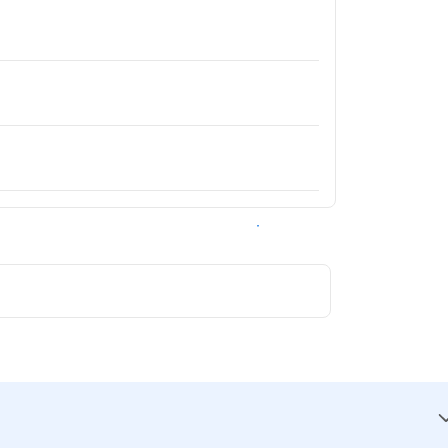
Lihat ketersediaan