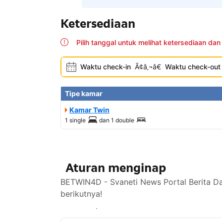
Ketersediaan
Pilih tanggal untuk melihat ketersediaan dan
Waktu check-in
Ã¢â‚¬â€
Waktu check-out
Tipe kamar
Kamar Twin
1 single
dan
1 double
Aturan menginap
BETWIN4D - Svaneti News Portal Berita Da
berikutnya!
Lihat ketersediaan