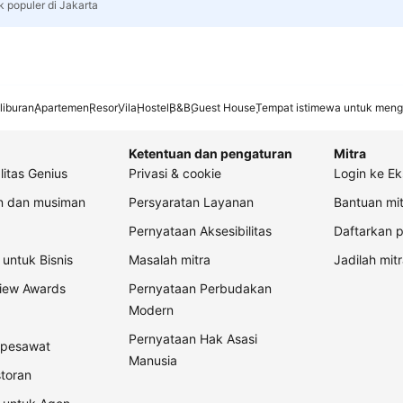
k populer di Jakarta
liburan
Apartemen
Resor
Vila
Hostel
B&B
Guest House
Tempat istimewa untuk meng
Ketentuan dan pengaturan
Mitra
litas Genius
Privasi & cookie
Login ke Ek
an dan musiman
Persyaratan Layanan
Bantuan mit
Pernyataan Aksesibilitas
Daftarkan p
untuk Bisnis
Masalah mitra
Jadilah mitr
view Awards
Pernyataan Perbudakan
Modern
Pernyataan Hak Asasi
t pesawat
Manusia
storan