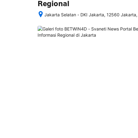
Regional
Jakarta Selatan - DKI Jakarta, 12560 Jakarta,
Setelah 
memesan, 
semua 
rincian 
akomodasi 
termasuk 
nomor 
telepon 
dan 
alamat 
akan 
disertakan 
dalam 
konfirmasi 
pemesanan 
dan 
akun 
Anda.