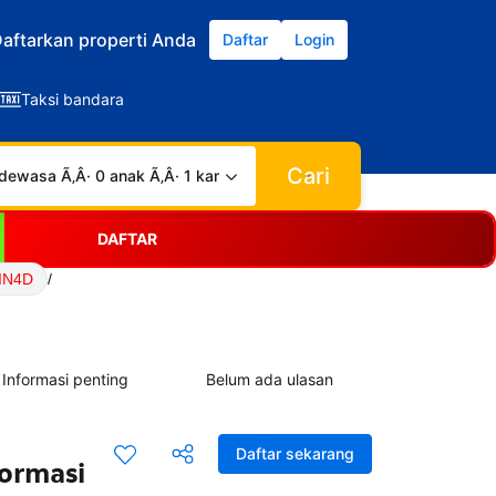
aftarkan properti Anda
Daftar
Login
Taksi bandara
Cari
dewasa Ã‚Â· 0 anak Ã‚Â· 1 kamar
DAFTAR
IN4D
/
Informasi penting
Belum ada ulasan
Daftar sekarang
formasi