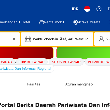
IDR
D
nerbangan + Hotel
Rental mobil
Atraksi wisata
Waktu check-in
Ã¢â‚¬â€
Waktu check-out
2 
TWIN4D
/
Link BETWIN4D
/
SITUS BETWIN4D
/
Id Hoki BETW
riwisata Dan Informasi Regional
Fasilitas
Aturan menginap
rtal Berita Daerah Pariwisata Dan In