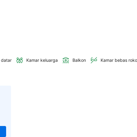
 datar
Kamar keluarga
Balkon
Kamar bebas rok