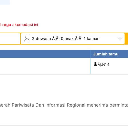
 harga akomodasi ini
2 dewasa Ã‚Â· 0 anak Ã‚Â· 1 kamar
Jumlah tamu
Ãƒâ€”
4
erah Pariwisata Dan Informasi Regional menerima permint