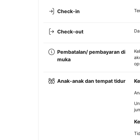
Te
Check-in
Da
Check-out
Ke
Pembatalan/ pembayaran di
ak
muka
op
Anak-anak dan tempat tidur
Ke
An
Un
ju
Ke
Ti