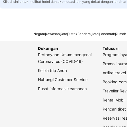
Klik di sini untuk melihat hotel dan akomodasi lain yang dekat dengan landmar
Negara
Kawasan
Kota
Distrik
Bandara
Hotel
Landmark
Rumah 
Dukungan
Telusuri
Pertanyaan Umum mengenai
Program loya
Coronavirus (COVID-19)
Promo libur
Kelola trip Anda
Artikel travel
Hubungi Customer Service
Booking.com 
Pusat informasi keamanan
Traveller Re
Rental Mobil
Pencari tike
Reservasi re