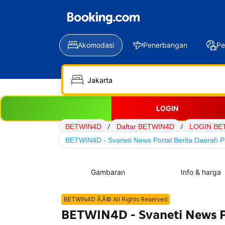
Akomodasi
Penerbangan
Pe
LOGIN
BETWIN4D
/
Daftar BETWIN4D
/
LOGIN BE
BETWIN4D - Svaneti News Portal Berita Daerah Pa
Gambaran
Info & harga
BETWIN4D Ã‚Â© All Rights Reserved
BETWIN4D - Svaneti News Po