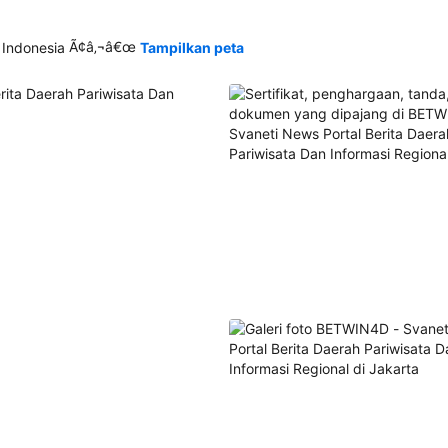
Ã¢â‚¬â€œ
 Indonesia
Tampilkan peta