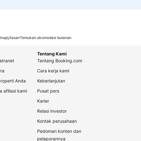
inap
Ulasan
Temukan akomodasi bulanan
Tentang Kami
stranet
Tentang Booking.com
ra
Cara kerja kami
roperti Anda
Keberlanjutan
a afiliasi kami
Pusat pers
Karier
Relasi investor
Kontak perusahaan
Pedoman konten dan
pelaporannya