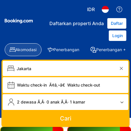
IDR
Daftarkan properti Anda
Daftar
Login
Akomodasi
Penerbangan
Penerbangan + Ho
Waktu check-in
Ã¢â‚¬â€
Waktu check-out
2 dewasa Ã‚Â· 0 anak Ã‚Â· 1 kamar
Cari