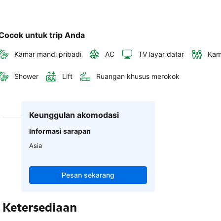
Cocok untuk trip Anda
Kamar mandi pribadi
AC
TV layar datar
Kam
Shower
Lift
Ruangan khusus merokok
Keunggulan akomodasi
Informasi sarapan
Asia
Pesan sekarang
Ketersediaan