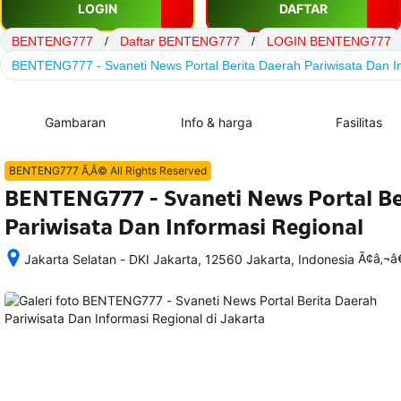
LOGIN
DAFTAR
BENTENG777
/
Daftar BENTENG777
/
LOGIN BENTENG777
BENTENG777 - Svaneti News Portal Berita Daerah Pariwisata Dan I
Gambaran
Info & harga
Fasilitas
BENTENG777 Ã‚Â© All Rights Reserved
BENTENG777 - Svaneti News Portal Be
Pariwisata Dan Informasi Regional
Ã¢â‚¬
Jakarta Selatan - DKI Jakarta, 12560 Jakarta, Indonesia
Setelah 
memesan, 
semua 
rincian 
akomodasi 
termasuk 
nomor 