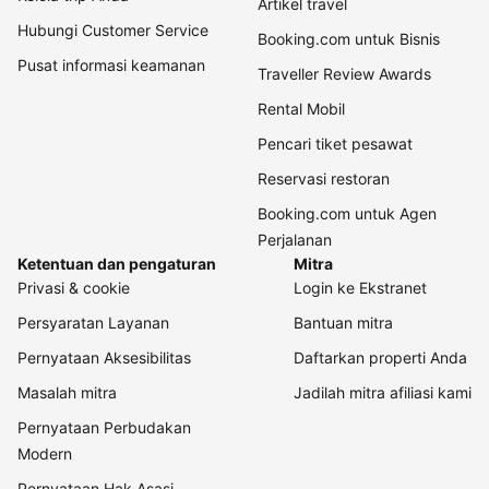
Artikel travel
Hubungi Customer Service
Booking.com untuk Bisnis
Pusat informasi keamanan
Traveller Review Awards
Rental Mobil
Pencari tiket pesawat
Reservasi restoran
Booking.com untuk Agen
Perjalanan
Ketentuan dan pengaturan
Mitra
Privasi & cookie
Login ke Ekstranet
Persyaratan Layanan
Bantuan mitra
Pernyataan Aksesibilitas
Daftarkan properti Anda
Masalah mitra
Jadilah mitra afiliasi kami
Pernyataan Perbudakan
Modern
Pernyataan Hak Asasi