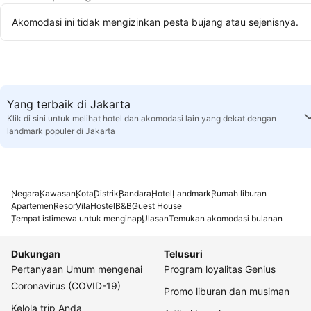
Akomodasi ini tidak mengizinkan pesta bujang atau sejenisnya.
Yang terbaik di Jakarta
Klik di sini untuk melihat hotel dan akomodasi lain yang dekat dengan
landmark populer di Jakarta
Negara
Kawasan
Kota
Distrik
Bandara
Hotel
Landmark
Rumah liburan
Apartemen
Resor
Vila
Hostel
B&B
Guest House
Tempat istimewa untuk menginap
Ulasan
Temukan akomodasi bulanan
Dukungan
Telusuri
Pertanyaan Umum mengenai
Program loyalitas Genius
Coronavirus (COVID-19)
Promo liburan dan musiman
Kelola trip Anda