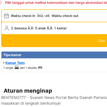
Pilih tanggal untuk melihat ketersediaan dan harga akomodasi ini
Waktu check-in
Ã¢â‚¬â€
Waktu check-out
2 dewasa Ã‚Â· 0 anak Ã‚Â· 1 kamar
Cari
Tipe kamar
Kamar Twin
1 single
dan
1 double
Aturan menginap
BENTENG777 - Svaneti News Portal Berita Daerah Pariwis
masukkan di langkah berikutnya!