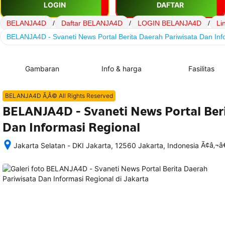
LOGIN
DAFTAR
BELANJA4D
/
Daftar BELANJA4D
/
LOGIN BELANJA4D
/
Li
BELANJA4D - Svaneti News Portal Berita Daerah Pariwisata Dan Inf
Gambaran
Info & harga
Fasilitas
BELANJA4D Ã‚Â© All Rights Reserved
BELANJA4D - Svaneti News Portal Beri
Dan Informasi Regional
Ã¢â‚¬
Jakarta Selatan - DKI Jakarta, 12560 Jakarta, Indonesia
Setelah 
memesan, 
semua 
rincian 
akomodasi 
termasuk 
nomor 