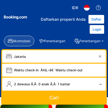
IDR
Daftarkan properti Anda
Daftar
Login
Akomodasi
Penerbangan
Penerbangan + Ho
Waktu check-in
Ã¢â‚¬â€
Waktu check-out
2 dewasa Ã‚Â· 0 anak Ã‚Â· 1 kamar
Cari