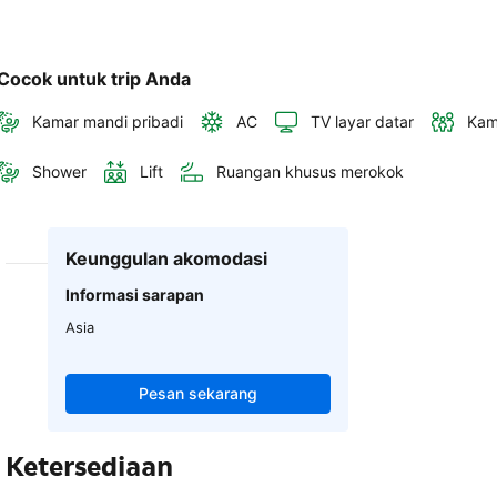
Cocok untuk trip Anda
Kamar mandi pribadi
AC
TV layar datar
Kam
Shower
Lift
Ruangan khusus merokok
Keunggulan akomodasi
Informasi sarapan
Asia
Pesan sekarang
Ketersediaan