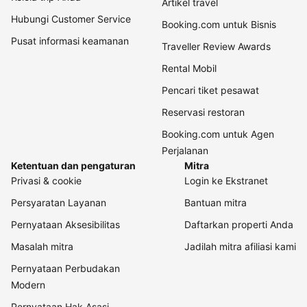
Artikel travel
Hubungi Customer Service
Booking.com untuk Bisnis
Pusat informasi keamanan
Traveller Review Awards
Rental Mobil
Pencari tiket pesawat
Reservasi restoran
Booking.com untuk Agen
Perjalanan
Ketentuan dan pengaturan
Mitra
Privasi & cookie
Login ke Ekstranet
Persyaratan Layanan
Bantuan mitra
Pernyataan Aksesibilitas
Daftarkan properti Anda
Masalah mitra
Jadilah mitra afiliasi kami
Pernyataan Perbudakan
Modern
Pernyataan Hak Asasi