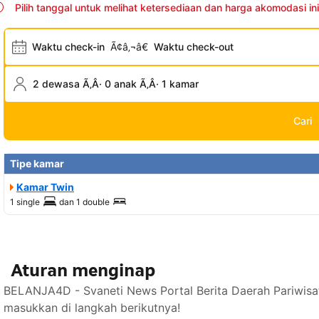
Pilih tanggal untuk melihat ketersediaan dan harga akomodasi ini
Waktu check-in
Ã¢â‚¬â€
Waktu check-out
2 dewasa Ã‚Â· 0 anak Ã‚Â· 1 kamar
Cari
Tipe kamar
Kamar Twin
1 single
dan
1 double
Aturan menginap
BELANJA4D - Svaneti News Portal Berita Daerah Pariwisa
masukkan di langkah berikutnya!