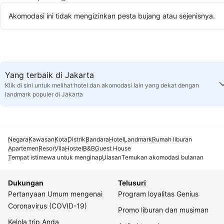
Akomodasi ini tidak mengizinkan pesta bujang atau sejenisnya.
Yang terbaik di Jakarta
Klik di sini untuk melihat hotel dan akomodasi lain yang dekat dengan
landmark populer di Jakarta
Negara
Kawasan
Kota
Distrik
Bandara
Hotel
Landmark
Rumah liburan
Apartemen
Resor
Vila
Hostel
B&B
Guest House
Tempat istimewa untuk menginap
Ulasan
Temukan akomodasi bulanan
Dukungan
Telusuri
Pertanyaan Umum mengenai
Program loyalitas Genius
Coronavirus (COVID-19)
Promo liburan dan musiman
Kelola trip Anda