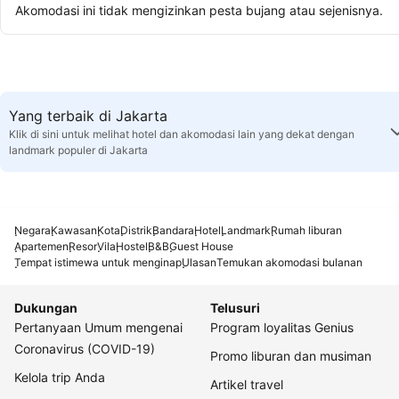
Akomodasi ini tidak mengizinkan pesta bujang atau sejenisnya.
Yang terbaik di Jakarta
Klik di sini untuk melihat hotel dan akomodasi lain yang dekat dengan
landmark populer di Jakarta
Negara
Kawasan
Kota
Distrik
Bandara
Hotel
Landmark
Rumah liburan
Apartemen
Resor
Vila
Hostel
B&B
Guest House
Tempat istimewa untuk menginap
Ulasan
Temukan akomodasi bulanan
Dukungan
Telusuri
Pertanyaan Umum mengenai
Program loyalitas Genius
Coronavirus (COVID-19)
Promo liburan dan musiman
Kelola trip Anda
Artikel travel