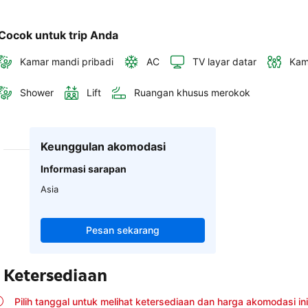
Cocok untuk trip Anda
Kamar mandi pribadi
AC
TV layar datar
Kam
Shower
Lift
Ruangan khusus merokok
Keunggulan akomodasi
Informasi sarapan
Asia
Pesan sekarang
Ketersediaan
Pilih tanggal untuk melihat ketersediaan dan harga akomodasi ini