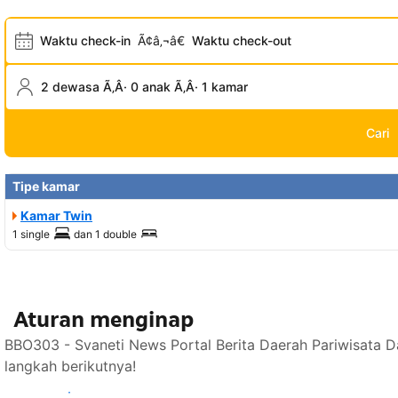
Waktu check-in
Ã¢â‚¬â€
Waktu check-out
2 dewasa Ã‚Â· 0 anak Ã‚Â· 1 kamar
Cari
Tipe kamar
Kamar Twin
1 single
dan
1 double
Aturan menginap
BBO303 - Svaneti News Portal Berita Daerah Pariwisata D
langkah berikutnya!
Lihat ketersediaan