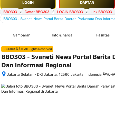
LOGIN
DAFTAR
BBO303
/
Daftar BBO303
/
LOGIN BBO303
/
Link BBO303
BBO303 - Svaneti News Portal Berita Daerah Pariwisata Dan Informa
Gambaran
Info & harga
Fasilitas
BBO303 Ã‚Â© All Rights Reserved
BBO303 - Svaneti News Portal Berita 
Dan Informasi Regional
Ã¢â‚¬
Jakarta Selatan - DKI Jakarta, 12560 Jakarta, Indonesia
Setelah 
memesan, 
semua 
rincian 
akomodasi 
termasuk 
nomor 