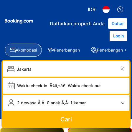
IDR
Daftarkan properti Anda
Daftar
Login
Akomodasi
Penerbangan
Penerbangan + Ho
Waktu check-in
Ã¢â‚¬â€
Waktu check-out
2 dewasa Ã‚Â· 0 anak Ã‚Â· 1 kamar
Cari