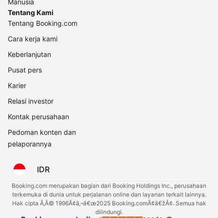
Manusia
Tentang Kami
Tentang Booking.com
Cara kerja kami
Keberlanjutan
Pusat pers
Karier
Relasi investor
Kontak perusahaan
Pedoman konten dan
pelaporannya
IDR
Booking.com merupakan bagian dari Booking Holdings Inc., perusahaan
terkemuka di dunia untuk perjalanan online dan layanan terkait lainnya.
Hak cipta Ã‚Â© 1996Ã¢â‚¬â€œ2025 Booking.comÃ¢â€žÂ¢. Semua hak
dilindungi.