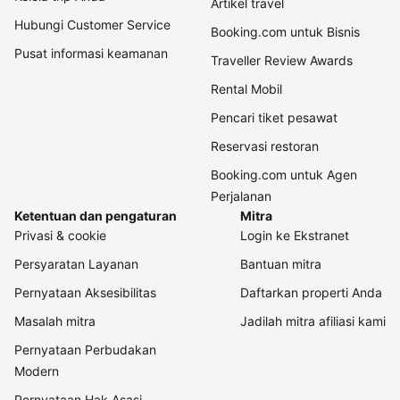
Artikel travel
Hubungi Customer Service
Booking.com untuk Bisnis
Pusat informasi keamanan
Traveller Review Awards
Rental Mobil
Pencari tiket pesawat
Reservasi restoran
Booking.com untuk Agen
Perjalanan
Ketentuan dan pengaturan
Mitra
Privasi & cookie
Login ke Ekstranet
Persyaratan Layanan
Bantuan mitra
Pernyataan Aksesibilitas
Daftarkan properti Anda
Masalah mitra
Jadilah mitra afiliasi kami
Pernyataan Perbudakan
Modern
Pernyataan Hak Asasi