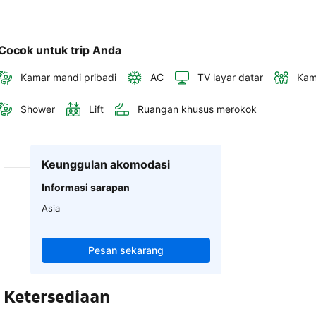
Cocok untuk trip Anda
Kamar mandi pribadi
AC
TV layar datar
Kam
Shower
Lift
Ruangan khusus merokok
Keunggulan akomodasi
Informasi sarapan
Asia
Pesan sekarang
Ketersediaan