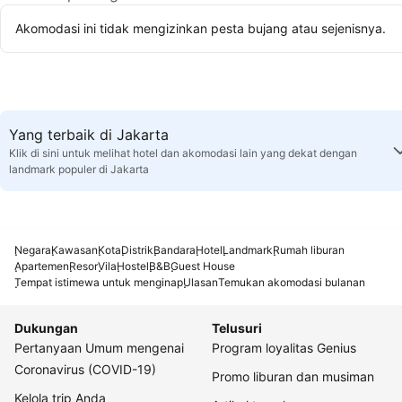
Akomodasi ini tidak mengizinkan pesta bujang atau sejenisnya.
Yang terbaik di Jakarta
Klik di sini untuk melihat hotel dan akomodasi lain yang dekat dengan
landmark populer di Jakarta
Negara
Kawasan
Kota
Distrik
Bandara
Hotel
Landmark
Rumah liburan
Apartemen
Resor
Vila
Hostel
B&B
Guest House
Tempat istimewa untuk menginap
Ulasan
Temukan akomodasi bulanan
Dukungan
Telusuri
Pertanyaan Umum mengenai
Program loyalitas Genius
Coronavirus (COVID-19)
Promo liburan dan musiman
Kelola trip Anda