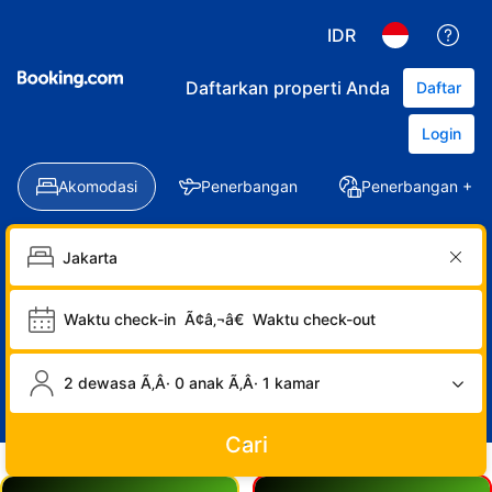
IDR
Daftarkan properti Anda
Daftar
Login
Akomodasi
Penerbangan
Penerbangan + Ho
Waktu check-in
Ã¢â‚¬â€
Waktu check-out
2 dewasa Ã‚Â· 0 anak Ã‚Â· 1 kamar
Cari