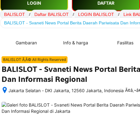
LOGIN
DAFTAR
BALISLOT
/
Daftar BALISLOT
/
LOGIN BALISLOT
/
Link BA
BALISLOT - Svaneti News Portal Berita Daerah Pariwisata Dan Infor
Gambaran
Info & harga
Fasilitas
BALISLOT Ã‚Â© All Rights Reserved
BALISLOT - Svaneti News Portal Berit
Dan Informasi Regional
Ã¢â‚¬
Jakarta Selatan - DKI Jakarta, 12560 Jakarta, Indonesia
Setelah 
memesan, 
semua 
rincian 
akomodasi 
termasuk 
nomor 