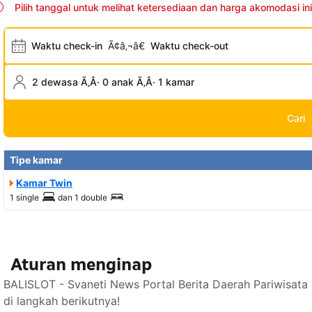
Pilih tanggal untuk melihat ketersediaan dan harga akomodasi ini
Waktu check-in
Ã¢â‚¬â€
Waktu check-out
2 dewasa Ã‚Â· 0 anak Ã‚Â· 1 kamar
Cari
Tipe kamar
Kamar Twin
1 single
dan
1 double
Aturan menginap
BALISLOT - Svaneti News Portal Berita Daerah Pariwisat
di langkah berikutnya!