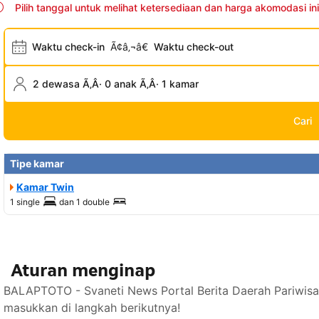
Pilih tanggal untuk melihat ketersediaan dan harga akomodasi ini
Waktu check-in
Ã¢â‚¬â€
Waktu check-out
2 dewasa Ã‚Â· 0 anak Ã‚Â· 1 kamar
Cari
Tipe kamar
Kamar Twin
1 single
dan
1 double
Aturan menginap
BALAPTOTO - Svaneti News Portal Berita Daerah Pariwisa
masukkan di langkah berikutnya!