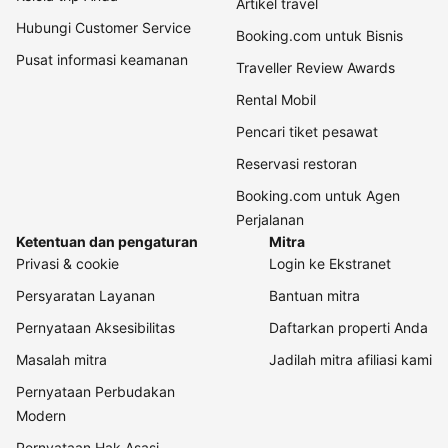
Artikel travel
Hubungi Customer Service
Booking.com untuk Bisnis
Pusat informasi keamanan
Traveller Review Awards
Rental Mobil
Pencari tiket pesawat
Reservasi restoran
Booking.com untuk Agen
Perjalanan
Ketentuan dan pengaturan
Mitra
Privasi & cookie
Login ke Ekstranet
Persyaratan Layanan
Bantuan mitra
Pernyataan Aksesibilitas
Daftarkan properti Anda
Masalah mitra
Jadilah mitra afiliasi kami
Pernyataan Perbudakan
Modern
Pernyataan Hak Asasi