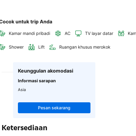
Cocok untuk trip Anda
Kamar mandi pribadi
AC
TV layar datar
Kam
Shower
Lift
Ruangan khusus merokok
Keunggulan akomodasi
Informasi sarapan
Asia
Pesan sekarang
Ketersediaan