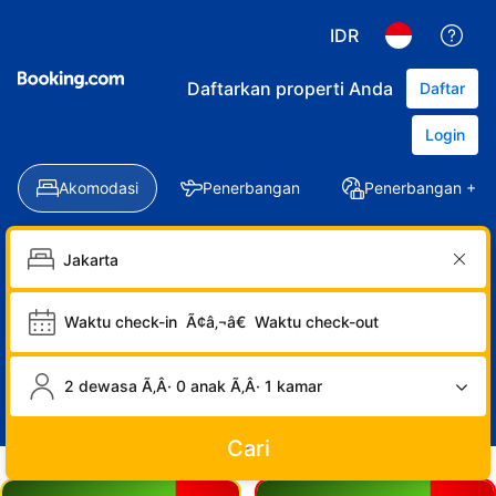
IDR
Daftarkan properti Anda
Daftar
Login
Akomodasi
Penerbangan
Penerbangan + Ho
Waktu check-in
Ã¢â‚¬â€
Waktu check-out
2 dewasa Ã‚Â· 0 anak Ã‚Â· 1 kamar
Cari