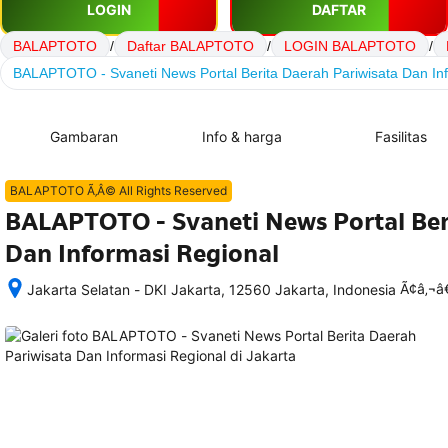
LOGIN
DAFTAR
BALAPTOTO
/
Daftar BALAPTOTO
/
LOGIN BALAPTOTO
/
BALAPTOTO - Svaneti News Portal Berita Daerah Pariwisata Dan In
Gambaran
Info & harga
Fasilitas
BALAPTOTO Ã‚Â© All Rights Reserved
BALAPTOTO - Svaneti News Portal Ber
Dan Informasi Regional
Ã¢â‚¬
Jakarta Selatan - DKI Jakarta, 12560 Jakarta, Indonesia
Setelah 
memesan, 
semua 
rincian 
akomodasi 
termasuk 
nomor 