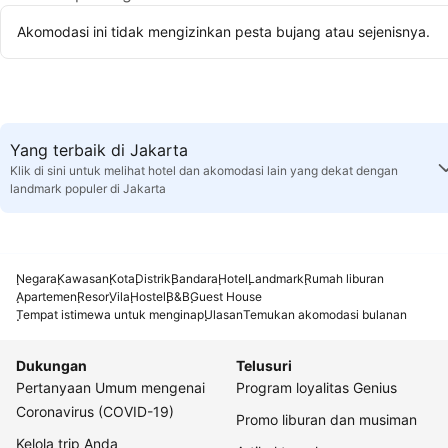
Akomodasi ini tidak mengizinkan pesta bujang atau sejenisnya.
Yang terbaik di Jakarta
Klik di sini untuk melihat hotel dan akomodasi lain yang dekat dengan
landmark populer di Jakarta
Negara
Kawasan
Kota
Distrik
Bandara
Hotel
Landmark
Rumah liburan
Apartemen
Resor
Vila
Hostel
B&B
Guest House
Tempat istimewa untuk menginap
Ulasan
Temukan akomodasi bulanan
Dukungan
Telusuri
Pertanyaan Umum mengenai
Program loyalitas Genius
Coronavirus (COVID-19)
Promo liburan dan musiman
Kelola trip Anda