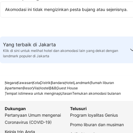
Akomodasi ini tidak mengizinkan pesta bujang atau sejenisnya.
Yang terbaik di Jakarta
Klik di sini untuk melihat hotel dan akomodasi lain yang dekat dengan
landmark populer di Jakarta
Negara
Kawasan
Kota
Distrik
Bandara
Hotel
Landmark
Rumah liburan
Apartemen
Resor
Vila
Hostel
B&B
Guest House
Tempat istimewa untuk menginap
Ulasan
Temukan akomodasi bulanan
Dukungan
Telusuri
Pertanyaan Umum mengenai
Program loyalitas Genius
Coronavirus (COVID-19)
Promo liburan dan musiman
Kelola trip Anda