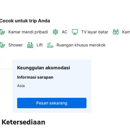
Cocok untuk trip Anda
Kamar mandi pribadi
AC
TV layar datar
Kam
Shower
Lift
Ruangan khusus merokok
Keunggulan akomodasi
Informasi sarapan
Asia
Pesan sekarang
Ketersediaan