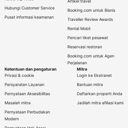
Artikel travel
Hubungi Customer Service
Booking.com untuk Bisnis
Pusat informasi keamanan
Traveller Review Awards
Rental Mobil
Pencari tiket pesawat
Reservasi restoran
Booking.com untuk Agen
Perjalanan
Ketentuan dan pengaturan
Mitra
Privasi & cookie
Login ke Ekstranet
Persyaratan Layanan
Bantuan mitra
Pernyataan Aksesibilitas
Daftarkan properti Anda
Masalah mitra
Jadilah mitra afiliasi kami
Pernyataan Perbudakan
Modern
Pernyataan Hak Asasi