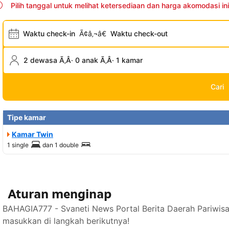
Pilih tanggal untuk melihat ketersediaan dan harga akomodasi ini
Waktu check-in
Ã¢â‚¬â€
Waktu check-out
2 dewasa Ã‚Â· 0 anak Ã‚Â· 1 kamar
Cari
Tipe kamar
Kamar Twin
1 single
dan
1 double
Aturan menginap
BAHAGIA777 - Svaneti News Portal Berita Daerah Pariwisa
masukkan di langkah berikutnya!