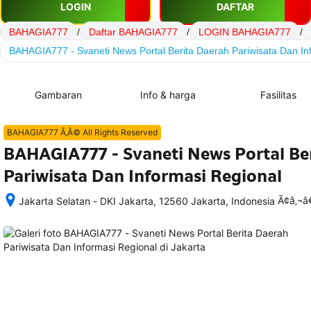
LOGIN
DAFTAR
BAHAGIA777
/
Daftar BAHAGIA777
/
LOGIN BAHAGIA777
/
BAHAGIA777 - Svaneti News Portal Berita Daerah Pariwisata Dan In
Gambaran
Info & harga
Fasilitas
BAHAGIA777 Ã‚Â© All Rights Reserved
BAHAGIA777 - Svaneti News Portal Be
Pariwisata Dan Informasi Regional
Ã¢â‚¬
Jakarta Selatan - DKI Jakarta, 12560 Jakarta, Indonesia
Setelah 
memesan, 
semua 
rincian 
akomodasi 
termasuk 
nomor 