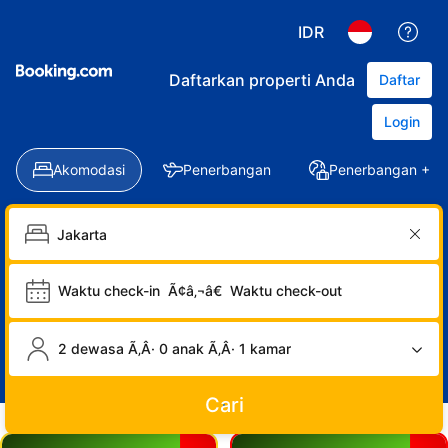
IDR
Daftarkan properti Anda
Daftar
Login
Akomodasi
Penerbangan
Penerbangan + Ho
Waktu check-in
Ã¢â‚¬â€
Waktu check-out
2 dewasa Ã‚Â· 0 anak Ã‚Â· 1 kamar
Cari