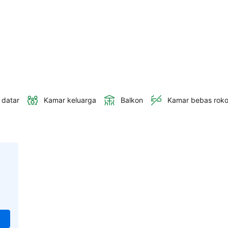
 datar
Kamar keluarga
Balkon
Kamar bebas rok