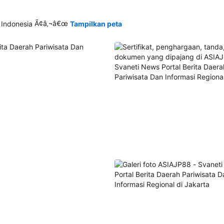
Ã¢â‚¬â€œ
 Indonesia
Tampilkan peta