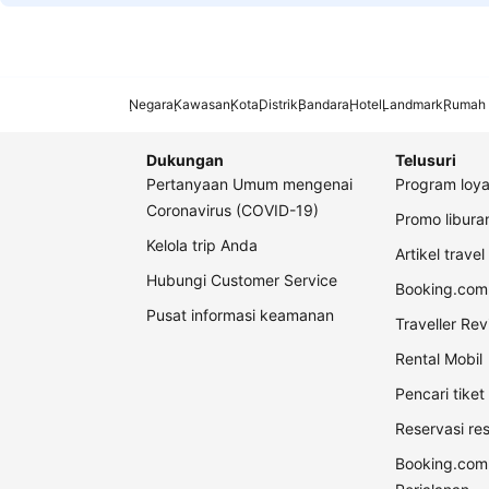
Negara
Kawasan
Kota
Distrik
Bandara
Hotel
Landmark
Rumah 
Dukungan
Telusuri
Pertanyaan Umum mengenai
Program loya
Coronavirus (COVID-19)
Promo libur
Kelola trip Anda
Artikel travel
Hubungi Customer Service
Booking.com 
Pusat informasi keamanan
Traveller Re
Rental Mobil
Pencari tike
Reservasi re
Booking.com