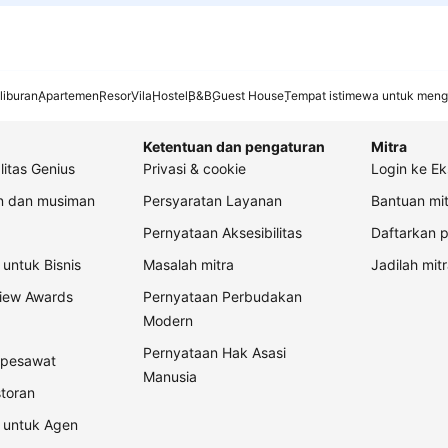
liburan
Apartemen
Resor
Vila
Hostel
B&B
Guest House
Tempat istimewa untuk meng
Ketentuan dan pengaturan
Mitra
litas Genius
Privasi & cookie
Login ke Ek
an dan musiman
Persyaratan Layanan
Bantuan mit
Pernyataan Aksesibilitas
Daftarkan p
untuk Bisnis
Masalah mitra
Jadilah mitr
view Awards
Pernyataan Perbudakan
Modern
Pernyataan Hak Asasi
t pesawat
Manusia
storan
 untuk Agen