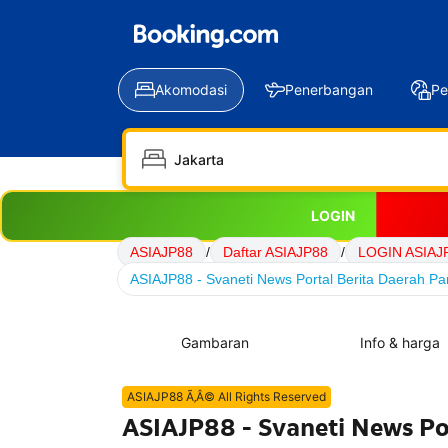
Akomodasi
Penerbangan
Pe
LOGIN
ASIAJP88
/
Daftar ASIAJP88
/
LOGIN ASIAJ
ASIAJP88 - Svaneti News Portal Berita Daerah Pa
Gambaran
Info & harga
ASIAJP88 Ã‚Â© All Rights Reserved
ASIAJP88 - Svaneti News Por