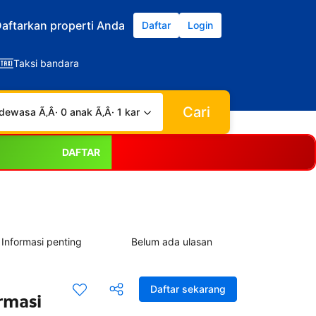
aftarkan properti Anda
Daftar
Login
Taksi bandara
Cari
dewasa Ã‚Â· 0 anak Ã‚Â· 1 kamar
DAFTAR
Informasi penting
Belum ada ulasan
Daftar sekarang
rmasi