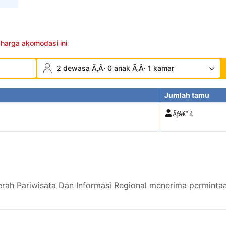
 harga akomodasi ini
2 dewasa Ã‚Â· 0 anak Ã‚Â· 1 kamar
Jumlah tamu
Ãƒâ€”
4
erah Pariwisata Dan Informasi Regional menerima permintaa