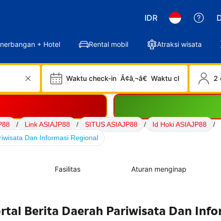
IDR
D
nerbangan + Hotel
Rental mobil
Atraksi wisata
Waktu check-in
Ã¢â‚¬â€
Waktu check-out
2 
P88
/
Link ASIAJP88
/
SITUS ASIAJP88
/
Id Hoki ASIAJP88
/
riwisata Dan Informasi Regional
Fasilitas
Aturan menginap
tal Berita Daerah Pariwisata Dan Info