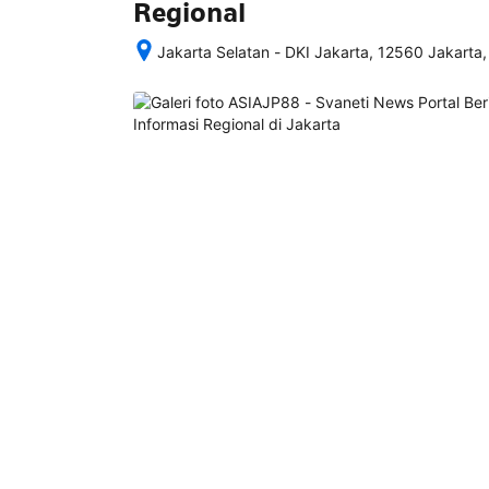
Regional
Jakarta Selatan - DKI Jakarta, 12560 Jakarta,
Setelah 
memesan, 
semua 
rincian 
akomodasi 
termasuk 
nomor 
telepon 
dan 
alamat 
akan 
disertakan 
dalam 
konfirmasi 
pemesanan 
dan 
akun 
Anda.