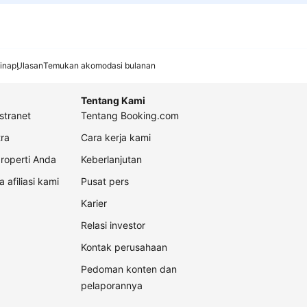
inap
Ulasan
Temukan akomodasi bulanan
Tentang Kami
stranet
Tentang Booking.com
ra
Cara kerja kami
roperti Anda
Keberlanjutan
a afiliasi kami
Pusat pers
Karier
Relasi investor
Kontak perusahaan
Pedoman konten dan
pelaporannya