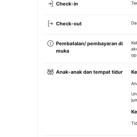
Te
Check-in
Da
Check-out
Ke
Pembatalan/ pembayaran di
ak
muka
op
Anak-anak dan tempat tidur
Ke
An
Un
ju
Ke
Ti