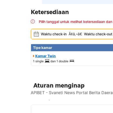
Ketersediaan
Pilih tanggal untuk melihat ketersediaan dan
Waktu check-in
Ã¢â‚¬â€
Waktu check-out
Tipe kamar
Kamar Twin
1 single
dan
1 double
Aturan menginap
APIBET - Svaneti News Portal Berita Daera
Lihat ketersediaan