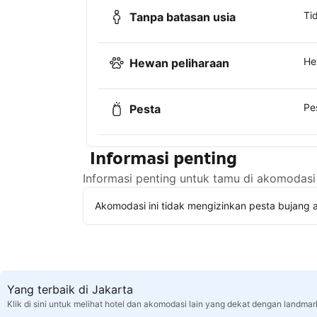
Ti
Tanpa batasan usia
He
Hewan peliharaan
Pe
Pesta
Informasi penting
Informasi penting untuk tamu di akomodasi 
Akomodasi ini tidak mengizinkan pesta bujang a
Yang terbaik di Jakarta
Klik di sini untuk melihat hotel dan akomodasi lain yang dekat dengan landmar