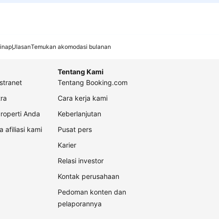
inap
Ulasan
Temukan akomodasi bulanan
Tentang Kami
stranet
Tentang Booking.com
ra
Cara kerja kami
roperti Anda
Keberlanjutan
a afiliasi kami
Pusat pers
Karier
Relasi investor
Kontak perusahaan
Pedoman konten dan
pelaporannya