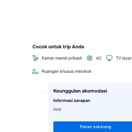
Cocok untuk trip Anda
Kamar mandi pribadi
AC
TV layar
Ruangan khusus merokok
Keunggulan akomodasi
Informasi sarapan
Asia
Pesan sekarang