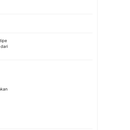
tipe
dari
hkan