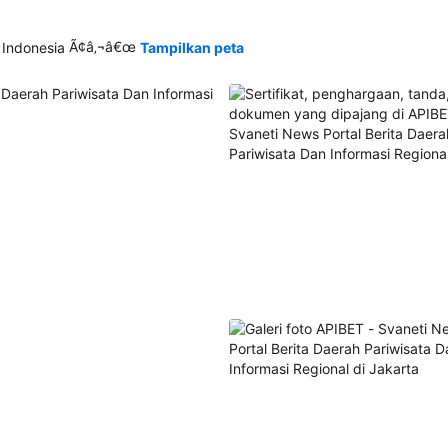
Ã¢â‚¬â€œ
 Indonesia
Tampilkan peta