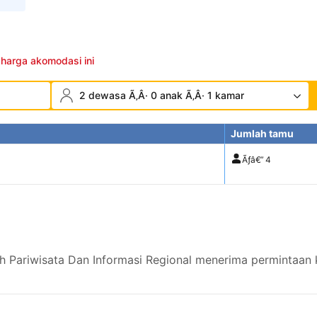
 harga akomodasi ini
2 dewasa Ã‚Â· 0 anak Ã‚Â· 1 kamar
Jumlah tamu
Ãƒâ€”
4
h Pariwisata Dan Informasi Regional menerima permintaan 