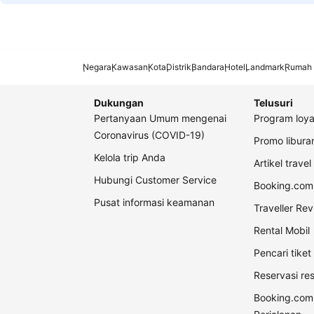
Negara
Kawasan
Kota
Distrik
Bandara
Hotel
Landmark
Rumah 
Dukungan
Telusuri
Pertanyaan Umum mengenai
Program loya
Coronavirus (COVID-19)
Promo libur
Kelola trip Anda
Artikel travel
Hubungi Customer Service
Booking.com 
Pusat informasi keamanan
Traveller Re
Rental Mobil
Pencari tike
Reservasi re
Booking.com