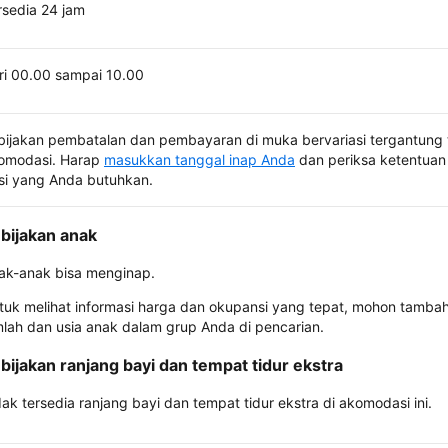
rsedia 24 jam
ri 00.00 sampai 10.00
bijakan pembatalan dan pembayaran di muka bervariasi tergantung 
omodasi. Harap
masukkan tanggal inap Anda
dan periksa ketentuan 
si yang Anda butuhkan.
bijakan anak
ak-anak bisa menginap.
tuk melihat informasi harga dan okupansi yang tepat, mohon tamba
mlah dan usia anak dalam grup Anda di pencarian.
bijakan ranjang bayi dan tempat tidur ekstra
dak tersedia ranjang bayi dan tempat tidur ekstra di akomodasi ini.