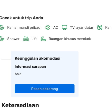
Cocok untuk trip Anda
Kamar mandi pribadi
AC
TV layar datar
Kam
Shower
Lift
Ruangan khusus merokok
Keunggulan akomodasi
Informasi sarapan
Asia
Pesan sekarang
Ketersediaan