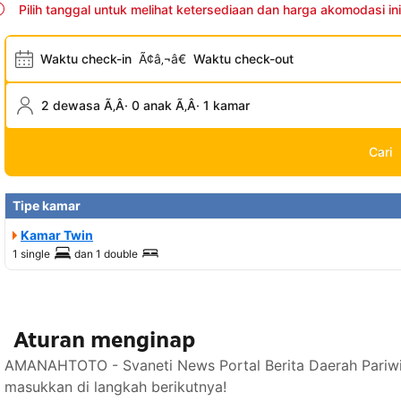
Pilih tanggal untuk melihat ketersediaan dan harga akomodasi ini
Waktu check-in
Ã¢â‚¬â€
Waktu check-out
2 dewasa Ã‚Â· 0 anak Ã‚Â· 1 kamar
Cari
Tipe kamar
Kamar Twin
1 single
dan
1 double
Aturan menginap
AMANAHTOTO - Svaneti News Portal Berita Daerah Pariwi
masukkan di langkah berikutnya!