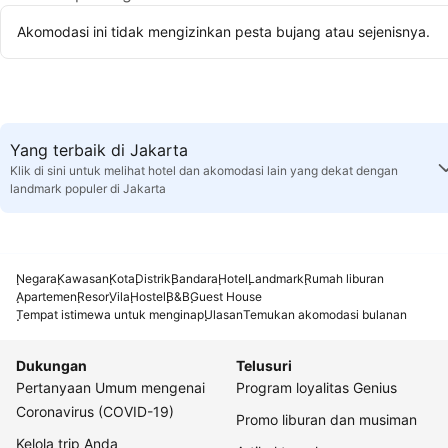
Akomodasi ini tidak mengizinkan pesta bujang atau sejenisnya.
Yang terbaik di Jakarta
Klik di sini untuk melihat hotel dan akomodasi lain yang dekat dengan
landmark populer di Jakarta
Negara
Kawasan
Kota
Distrik
Bandara
Hotel
Landmark
Rumah liburan
Apartemen
Resor
Vila
Hostel
B&B
Guest House
Tempat istimewa untuk menginap
Ulasan
Temukan akomodasi bulanan
Dukungan
Telusuri
Pertanyaan Umum mengenai
Program loyalitas Genius
Coronavirus (COVID-19)
Promo liburan dan musiman
Kelola trip Anda