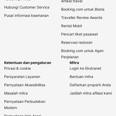
Artikel travel
Hubungi Customer Service
Booking.com untuk Bisnis
Pusat informasi keamanan
Traveller Review Awards
Rental Mobil
Pencari tiket pesawat
Reservasi restoran
Booking.com untuk Agen
Perjalanan
Ketentuan dan pengaturan
Mitra
Privasi & cookie
Login ke Ekstranet
Persyaratan Layanan
Bantuan mitra
Pernyataan Aksesibilitas
Daftarkan properti Anda
Masalah mitra
Jadilah mitra afiliasi kami
Pernyataan Perbudakan
Modern
Pernyataan Hak Asasi