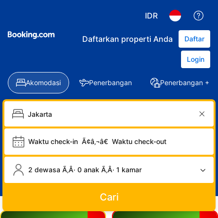
IDR
Daftarkan properti Anda
Daftar
Login
Akomodasi
Penerbangan
Penerbangan + Ho
Waktu check-in
Ã¢â‚¬â€
Waktu check-out
2 dewasa Ã‚Â· 0 anak Ã‚Â· 1 kamar
Cari