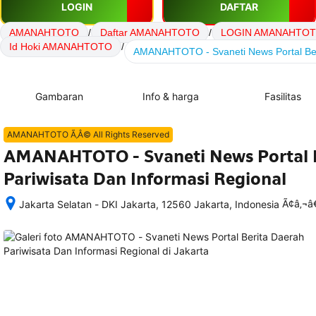
LOGIN
DAFTAR
AMANAHTOTO
/
Daftar AMANAHTOTO
/
LOGIN AMANAHTO
Id Hoki AMANAHTOTO
/
AMANAHTOTO - Svaneti News Portal Beri
Gambaran
Info & harga
Fasilitas
AMANAHTOTO Ã‚Â© All Rights Reserved
AMANAHTOTO - Svaneti News Portal B
Pariwisata Dan Informasi Regional
Ã¢â‚¬
Jakarta Selatan - DKI Jakarta, 12560 Jakarta, Indonesia
Setelah 
memesan, 
semua 
rincian 
akomodasi 
termasuk 
nomor 