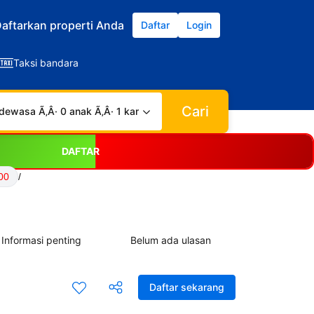
aftarkan properti Anda
Daftar
Login
Taksi bandara
Cari
dewasa Ã‚Â· 0 anak Ã‚Â· 1 kamar
DAFTAR
00
/
Informasi penting
Belum ada ulasan
Daftar sekarang