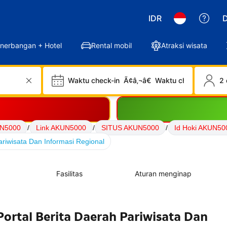
IDR
D
nerbangan + Hotel
Rental mobil
Atraksi wisata
Waktu check-in
Ã¢â‚¬â€
Waktu check-out
2 
N5000
/
Link AKUN5000
/
SITUS AKUN5000
/
Id Hoki AKUN50
riwisata Dan Informasi Regional
Fasilitas
Aturan menginap
rtal Berita Daerah Pariwisata Dan