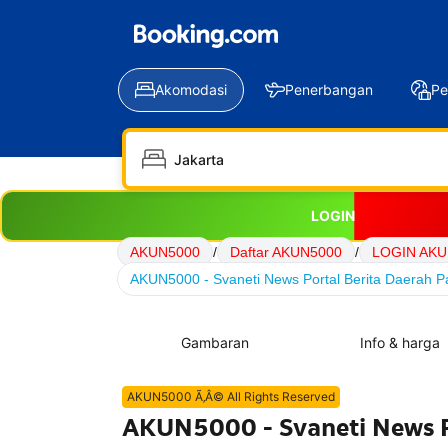
Akomodasi
Penerbangan
Pe
LOGIN
AKUN5000
/
Daftar AKUN5000
/
LOGIN AKU
AKUN5000 - Svaneti News Portal Berita Daerah Pa
Gambaran
Info & harga
AKUN5000 Ã‚Â© All Rights Reserved
AKUN5000 - Svaneti News Po