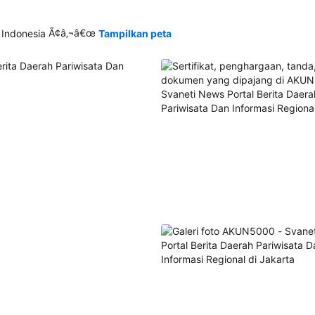
Ã¢â‚¬â€œ
 Indonesia
Tampilkan peta