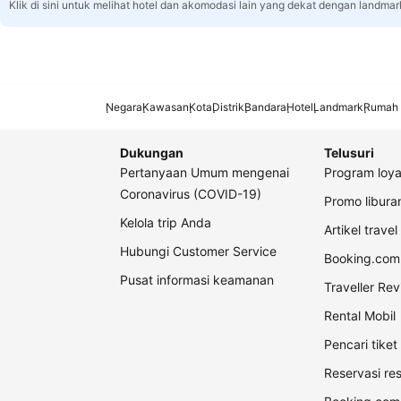
Klik di sini untuk melihat hotel dan akomodasi lain yang dekat dengan landmar
Negara
Kawasan
Kota
Distrik
Bandara
Hotel
Landmark
Rumah 
Dukungan
Telusuri
Pertanyaan Umum mengenai
Program loya
Coronavirus (COVID-19)
Promo libur
Kelola trip Anda
Artikel travel
Hubungi Customer Service
Booking.com 
Pusat informasi keamanan
Traveller Re
Rental Mobil
Pencari tike
Reservasi re