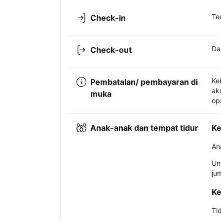
Te
Check-in
Da
Check-out
Ke
Pembatalan/ pembayaran di
ak
muka
op
Anak-anak dan tempat tidur
Ke
An
Un
ju
Ke
Ti