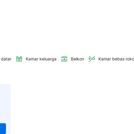
 datar
Kamar keluarga
Balkon
Kamar bebas rok