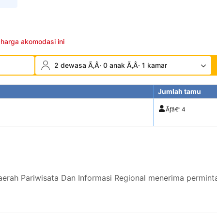
 harga akomodasi ini
2 dewasa Ã‚Â· 0 anak Ã‚Â· 1 kamar
Jumlah tamu
Ãƒâ€”
4
erah Pariwisata Dan Informasi Regional menerima permint