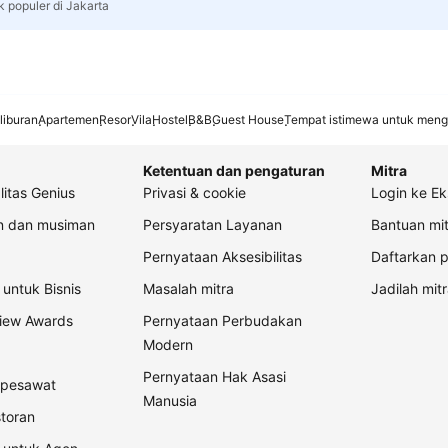
k populer di Jakarta
liburan
Apartemen
Resor
Vila
Hostel
B&B
Guest House
Tempat istimewa untuk meng
Ketentuan dan pengaturan
Mitra
litas Genius
Privasi & cookie
Login ke Ek
an dan musiman
Persyaratan Layanan
Bantuan mit
Pernyataan Aksesibilitas
Daftarkan p
untuk Bisnis
Masalah mitra
Jadilah mitr
view Awards
Pernyataan Perbudakan
Modern
Pernyataan Hak Asasi
t pesawat
Manusia
storan