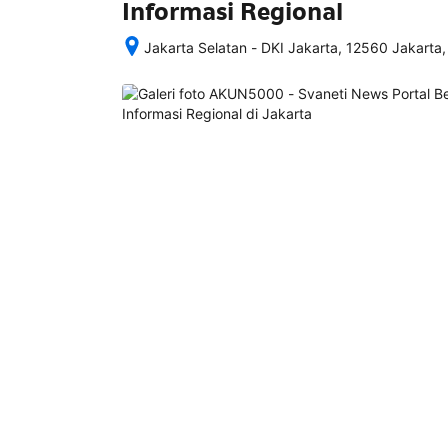
Informasi Regional
Jakarta Selatan - DKI Jakarta, 12560 Jakarta,
Setelah 
memesan, 
semua 
rincian 
akomodasi 
termasuk 
nomor 
telepon 
dan 
alamat 
akan 
disertakan 
dalam 
konfirmasi 
pemesanan 
dan 
akun 
Anda.