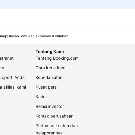
inap
Ulasan
Temukan akomodasi bulanan
Tentang Kami
stranet
Tentang Booking.com
ra
Cara kerja kami
roperti Anda
Keberlanjutan
a afiliasi kami
Pusat pers
Karier
Relasi investor
Kontak perusahaan
Pedoman konten dan
pelaporannya