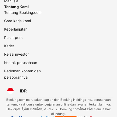
Manusia
Tentang Kami
Tentang Booking.com
Cara kerja kami
Keberlanjutan
Pusat pers
Karier
Relasi investor
Kontak perusahaan
Pedoman konten dan
pelaporannya
IDR
Booking.com merupakan bagian dari Booking Holdings Inc., perusahaan
terkemuka di dunia untuk perjalanan online dan layanan terkait lainnya.
Hak cipta Ã‚Â© 1996Ã¢â‚¬â€œ2025 Booking.comÃ¢â€žÂ¢. Semua hak
dilindungi.