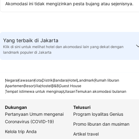
Akomodasi ini tidak mengizinkan pesta bujang atau sejenisnya.
Yang terbaik di Jakarta
Klik di sini untuk melihat hotel dan akomodasi lain yang dekat dengan
landmark populer di Jakarta
Negara
Kawasan
Kota
Distrik
Bandara
Hotel
Landmark
Rumah liburan
Apartemen
Resor
Vila
Hostel
B&B
Guest House
Tempat istimewa untuk menginap
Ulasan
Temukan akomodasi bulanan
Dukungan
Telusuri
Pertanyaan Umum mengenai
Program loyalitas Genius
Coronavirus (COVID-19)
Promo liburan dan musiman
Kelola trip Anda
Artikel travel