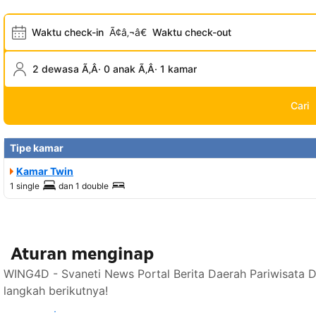
Waktu check-in
Ã¢â‚¬â€
Waktu check-out
2 dewasa Ã‚Â· 0 anak Ã‚Â· 1 kamar
Cari
Tipe kamar
Kamar Twin
1 single
dan
1 double
Aturan menginap
WING4D - Svaneti News Portal Berita Daerah Pariwisata 
langkah berikutnya!
Lihat ketersediaan