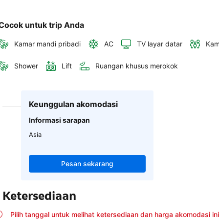
Cocok untuk trip Anda
Kamar mandi pribadi
AC
TV layar datar
Kam
Shower
Lift
Ruangan khusus merokok
Keunggulan akomodasi
Informasi sarapan
Asia
Pesan sekarang
Ketersediaan
Pilih tanggal untuk melihat ketersediaan dan harga akomodasi ini