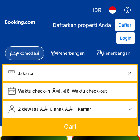
IDR
Daftarkan properti Anda
Daftar
Login
Akomodasi
Penerbangan
Penerbangan + Ho
Waktu check-in
Ã¢â‚¬â€
Waktu check-out
2 dewasa Ã‚Â· 0 anak Ã‚Â· 1 kamar
Cari