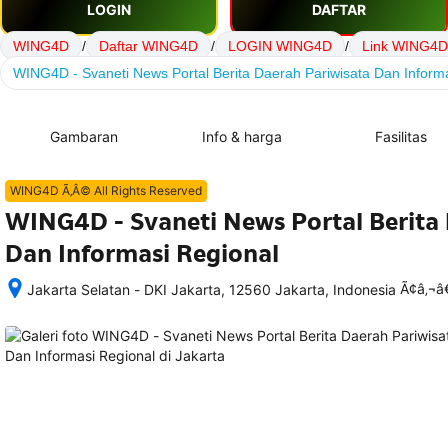
LOGIN
DAFTAR
WING4D
/
Daftar WING4D
/
LOGIN WING4D
/
Link WING4D
WING4D - Svaneti News Portal Berita Daerah Pariwisata Dan Inform
Gambaran
Info & harga
Fasilitas
WING4D Ã‚Â© All Rights Reserved
WING4D - Svaneti News Portal Berita 
Dan Informasi Regional
Ã¢â‚¬
Jakarta Selatan - DKI Jakarta, 12560 Jakarta, Indonesia
Setelah 
memesan, 
semua 
rincian 
akomodasi 
termasuk 
nomor 