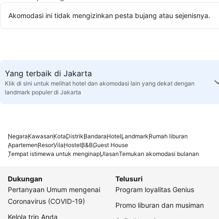
Akomodasi ini tidak mengizinkan pesta bujang atau sejenisnya.
Yang terbaik di Jakarta
Klik di sini untuk melihat hotel dan akomodasi lain yang dekat dengan
landmark populer di Jakarta
Negara
Kawasan
Kota
Distrik
Bandara
Hotel
Landmark
Rumah liburan
Apartemen
Resor
Vila
Hostel
B&B
Guest House
Tempat istimewa untuk menginap
Ulasan
Temukan akomodasi bulanan
Dukungan
Telusuri
Pertanyaan Umum mengenai
Program loyalitas Genius
Coronavirus (COVID-19)
Promo liburan dan musiman
Kelola trip Anda