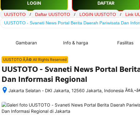
LOGIN
DAFTAR
UUSTOTO
/
Daftar UUSTOTO
/
LOGIN UUSTOTO
/
Link 
UUSTOTO - Svaneti News Portal Berita Daerah Pariwisata Dan Infor
Gambaran
Info & harga
Fasilitas
UUSTOTO Ã‚Â© All Rights Reserved
UUSTOTO - Svaneti News Portal Berita
Dan Informasi Regional
Ã¢â‚¬
Jakarta Selatan - DKI Jakarta, 12560 Jakarta, Indonesia
Setelah 
memesan, 
semua 
rincian 
akomodasi 
termasuk 
nomor 