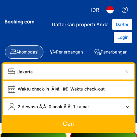
IDR
Daftarkan properti Anda
Daftar
Login
Akomodasi
Penerbangan
Penerbangan + Ho
Waktu check-in
Ã¢â‚¬â€
Waktu check-out
2 dewasa Ã‚Â· 0 anak Ã‚Â· 1 kamar
Cari