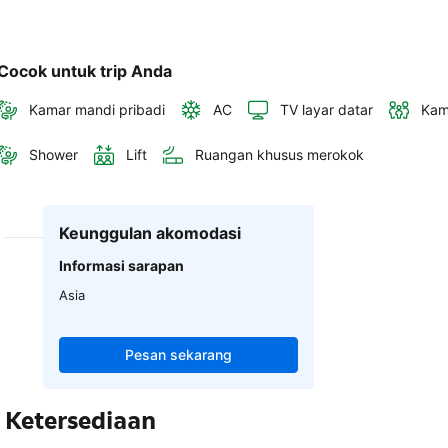
Cocok untuk trip Anda
Kamar mandi pribadi
AC
TV layar datar
Kam
Shower
Lift
Ruangan khusus merokok
Keunggulan akomodasi
Informasi sarapan
Asia
Pesan sekarang
Ketersediaan