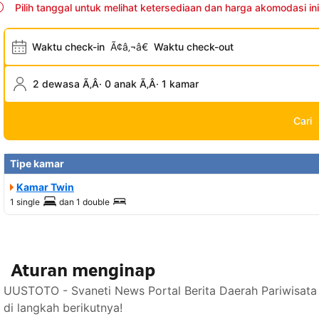
Pilih tanggal untuk melihat ketersediaan dan harga akomodasi ini
Waktu check-in
Ã¢â‚¬â€
Waktu check-out
2 dewasa Ã‚Â· 0 anak Ã‚Â· 1 kamar
Cari
Tipe kamar
Kamar Twin
1 single
dan
1 double
Aturan menginap
UUSTOTO - Svaneti News Portal Berita Daerah Pariwisata
di langkah berikutnya!