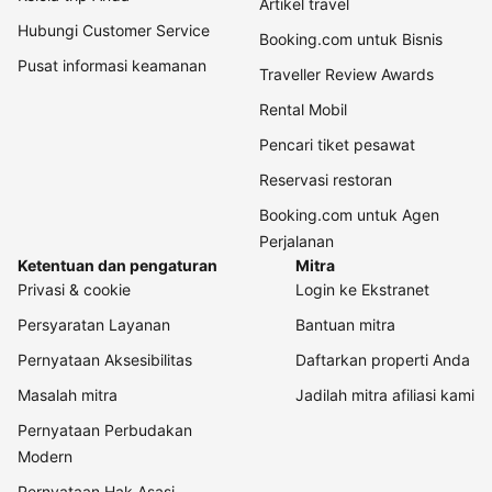
Artikel travel
Hubungi Customer Service
Booking.com untuk Bisnis
Pusat informasi keamanan
Traveller Review Awards
Rental Mobil
Pencari tiket pesawat
Reservasi restoran
Booking.com untuk Agen
Perjalanan
Ketentuan dan pengaturan
Mitra
Privasi & cookie
Login ke Ekstranet
Persyaratan Layanan
Bantuan mitra
Pernyataan Aksesibilitas
Daftarkan properti Anda
Masalah mitra
Jadilah mitra afiliasi kami
Pernyataan Perbudakan
Modern
Pernyataan Hak Asasi