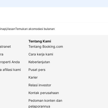
inap
Ulasan
Temukan akomodasi bulanan
Tentang Kami
stranet
Tentang Booking.com
ra
Cara kerja kami
roperti Anda
Keberlanjutan
a afiliasi kami
Pusat pers
Karier
Relasi investor
Kontak perusahaan
Pedoman konten dan
pelaporannya