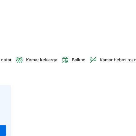
 datar
Kamar keluarga
Balkon
Kamar bebas rok