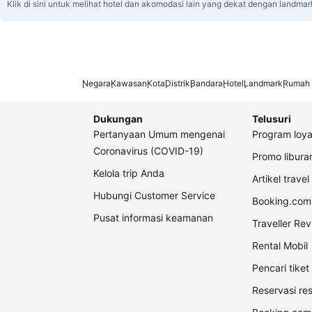
Klik di sini untuk melihat hotel dan akomodasi lain yang dekat dengan landmar
Negara
Kawasan
Kota
Distrik
Bandara
Hotel
Landmark
Rumah 
Dukungan
Telusuri
Pertanyaan Umum mengenai
Program loya
Coronavirus (COVID-19)
Promo libur
Kelola trip Anda
Artikel travel
Hubungi Customer Service
Booking.com 
Pusat informasi keamanan
Traveller Re
Rental Mobil
Pencari tike
Reservasi re