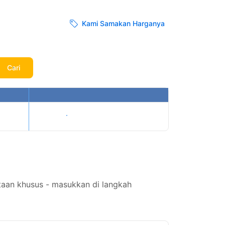
Kami Samakan Harganya
Cari
Tampilkan harga
taan khusus - masukkan di langkah