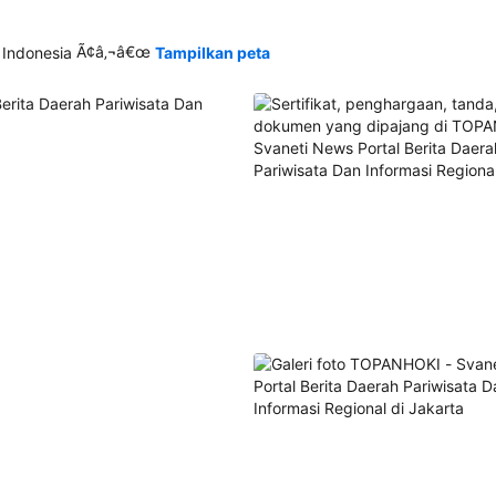
Ã¢â‚¬â€œ
 Indonesia
Tampilkan peta