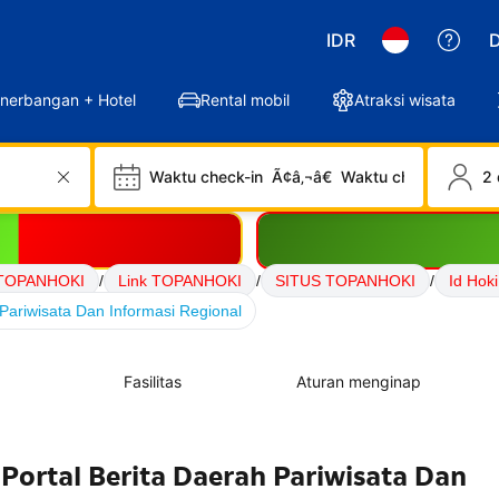
IDR
D
nerbangan + Hotel
Rental mobil
Atraksi wisata
Waktu check-in
Ã¢â‚¬â€
Waktu check-out
2 
TOPANHOKI
/
Link TOPANHOKI
/
SITUS TOPANHOKI
/
Id Ho
Pariwisata Dan Informasi Regional
Fasilitas
Aturan menginap
ortal Berita Daerah Pariwisata Dan