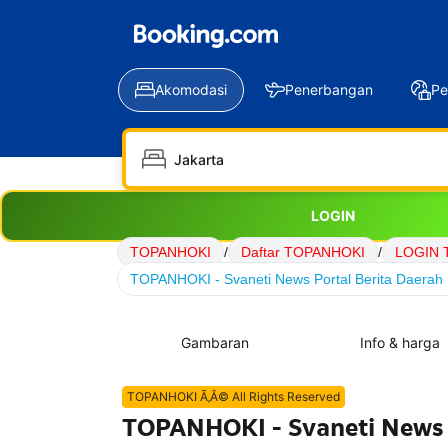
Akomodasi
Penerbangan
Pe
LOGIN
TOPANHOKI
/
Daftar TOPANHOKI
/
LOGIN 
TOPANHOKI - Svaneti News Portal Berita Daerah 
Gambaran
Info & harga
TOPANHOKI Ã‚Â© All Rights Reserved
TOPANHOKI - Svaneti News P