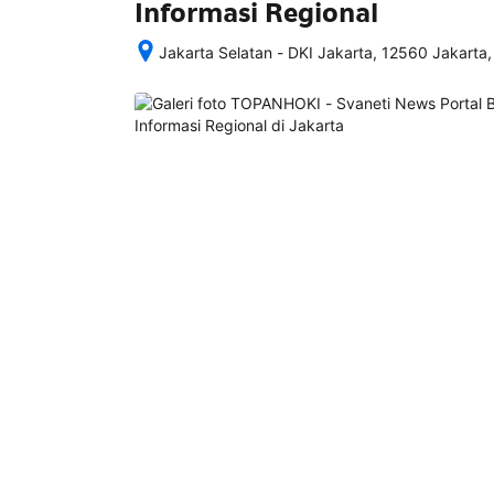
Informasi Regional
Jakarta Selatan - DKI Jakarta, 12560 Jakarta,
Setelah 
memesan, 
semua 
rincian 
akomodasi 
termasuk 
nomor 
telepon 
dan 
alamat 
akan 
disertakan 
dalam 
konfirmasi 
pemesanan 
dan 
akun 
Anda.