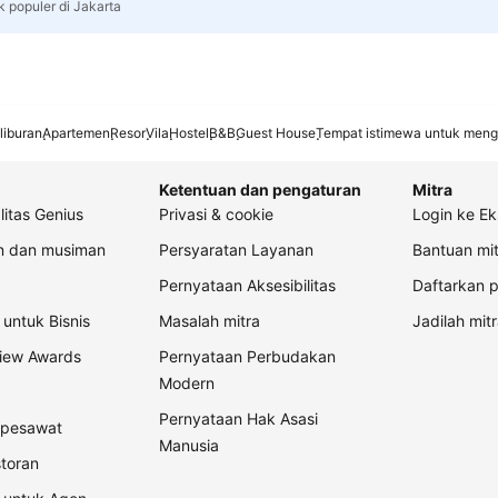
k populer di Jakarta
liburan
Apartemen
Resor
Vila
Hostel
B&B
Guest House
Tempat istimewa untuk meng
Ketentuan dan pengaturan
Mitra
litas Genius
Privasi & cookie
Login ke Ek
an dan musiman
Persyaratan Layanan
Bantuan mit
Pernyataan Aksesibilitas
Daftarkan p
untuk Bisnis
Masalah mitra
Jadilah mitr
view Awards
Pernyataan Perbudakan
Modern
Pernyataan Hak Asasi
t pesawat
Manusia
storan