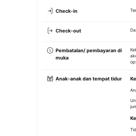
Te
Check-in
Da
Check-out
Ke
Pembatalan/ pembayaran di
ak
muka
op
Anak-anak dan tempat tidur
Ke
An
Un
ju
Ke
Ti