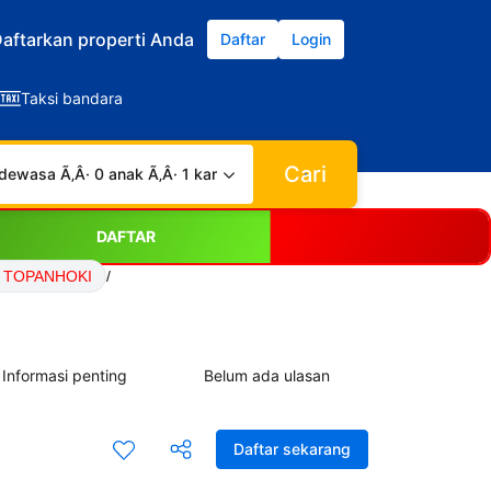
aftarkan properti Anda
Daftar
Login
Taksi bandara
Cari
dewasa Ã‚Â· 0 anak Ã‚Â· 1 kamar
DAFTAR
ki TOPANHOKI
/
Informasi penting
Belum ada ulasan
Daftar sekarang