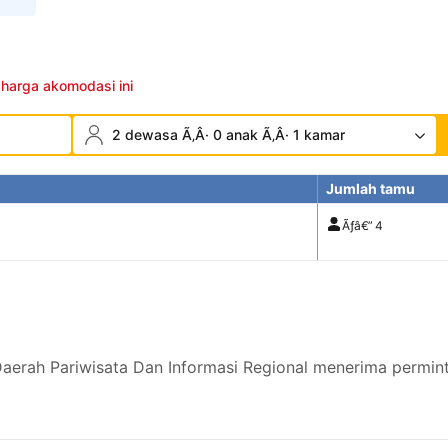
 harga akomodasi ini
2 dewasa Ã‚Â· 0 anak Ã‚Â· 1 kamar
Jumlah tamu
Ãƒâ€”
4
aerah Pariwisata Dan Informasi Regional menerima permin