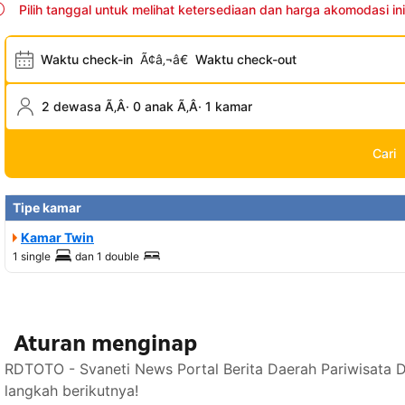
Pilih tanggal untuk melihat ketersediaan dan harga akomodasi ini
Waktu check-in
Ã¢â‚¬â€
Waktu check-out
2 dewasa Ã‚Â· 0 anak Ã‚Â· 1 kamar
Cari
Tipe kamar
Kamar Twin
1 single
dan
1 double
Aturan menginap
RDTOTO - Svaneti News Portal Berita Daerah Pariwisata 
langkah berikutnya!