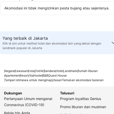
Akomodasi ini tidak mengizinkan pesta bujang atau sejenisnya.
Yang terbaik di Jakarta
Klik di sini untuk melihat hotel dan akomodasi lain yang dekat dengan
landmark populer di Jakarta
Negara
Kawasan
Kota
Distrik
Bandara
Hotel
Landmark
Rumah liburan
Apartemen
Resor
Vila
Hostel
B&B
Guest House
Tempat istimewa untuk menginap
Ulasan
Temukan akomodasi bulanan
Dukungan
Telusuri
Pertanyaan Umum mengenai
Program loyalitas Genius
Coronavirus (COVID-19)
Promo liburan dan musiman
Kelola trip Anda