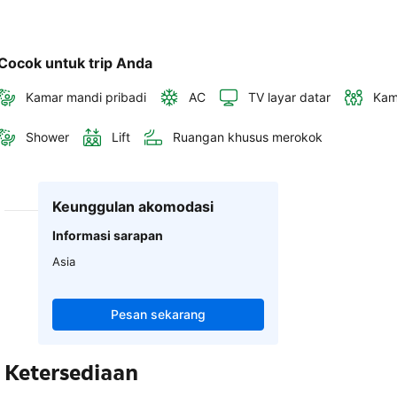
Cocok untuk trip Anda
Kamar mandi pribadi
AC
TV layar datar
Kam
Shower
Lift
Ruangan khusus merokok
Keunggulan akomodasi
Informasi sarapan
Asia
Pesan sekarang
Ketersediaan