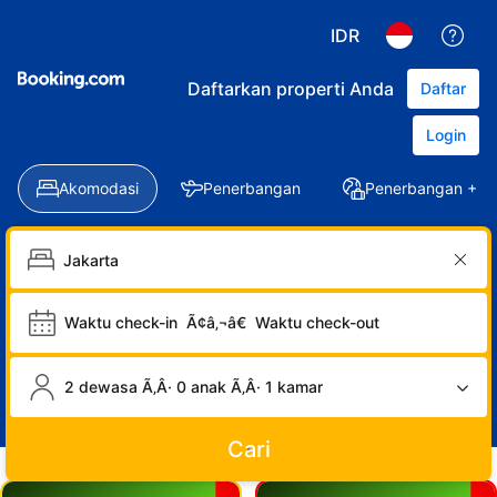
IDR
Daftarkan properti Anda
Daftar
Login
Akomodasi
Penerbangan
Penerbangan + Ho
Waktu check-in
Ã¢â‚¬â€
Waktu check-out
2 dewasa Ã‚Â· 0 anak Ã‚Â· 1 kamar
Cari