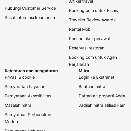
Artikel travel
Hubungi Customer Service
Booking.com untuk Bisnis
Pusat informasi keamanan
Traveller Review Awards
Rental Mobil
Pencari tiket pesawat
Reservasi restoran
Booking.com untuk Agen
Perjalanan
Ketentuan dan pengaturan
Mitra
Privasi & cookie
Login ke Ekstranet
Persyaratan Layanan
Bantuan mitra
Pernyataan Aksesibilitas
Daftarkan properti Anda
Masalah mitra
Jadilah mitra afiliasi kami
Pernyataan Perbudakan
Modern
Pernyataan Hak Asasi