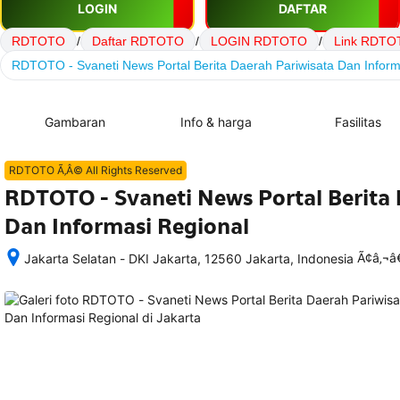
LOGIN
DAFTAR
RDTOTO
/
Daftar RDTOTO
/
LOGIN RDTOTO
/
Link RDTO
RDTOTO - Svaneti News Portal Berita Daerah Pariwisata Dan Inform
Gambaran
Info & harga
Fasilitas
RDTOTO Ã‚Â© All Rights Reserved
RDTOTO - Svaneti News Portal Berita 
Dan Informasi Regional
Ã¢â‚¬
Jakarta Selatan - DKI Jakarta, 12560 Jakarta, Indonesia
Setelah 
memesan, 
semua 
rincian 
akomodasi 
termasuk 
nomor 