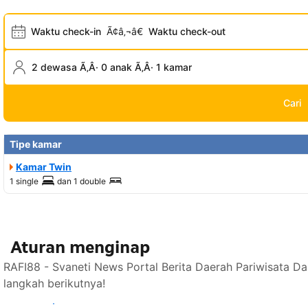
Waktu check-in
Ã¢â‚¬â€
Waktu check-out
2 dewasa Ã‚Â· 0 anak Ã‚Â· 1 kamar
Cari
Tipe kamar
Kamar Twin
1 single
dan
1 double
Aturan menginap
RAFI88 - Svaneti News Portal Berita Daerah Pariwisata D
langkah berikutnya!
Lihat ketersediaan