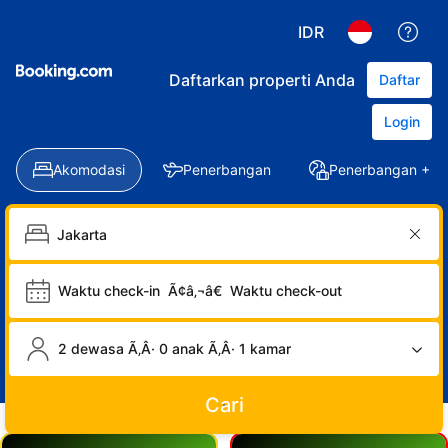
IDR
Daftarkan properti Anda
Daftar
Login
Akomodasi
Penerbangan
Penerbangan + Ho
Waktu check-in
Ã¢â‚¬â€
Waktu check-out
2 dewasa Ã‚Â· 0 anak Ã‚Â· 1 kamar
Cari