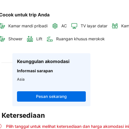
Cocok untuk trip Anda
Kamar mandi pribadi
AC
TV layar datar
Kam
Shower
Lift
Ruangan khusus merokok
Keunggulan akomodasi
Informasi sarapan
Asia
Pesan sekarang
Ketersediaan
Pilih tanggal untuk melihat ketersediaan dan harga akomodasi ini