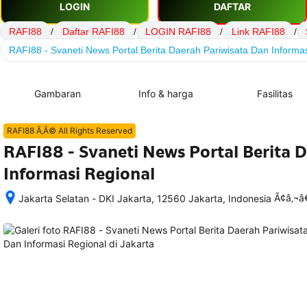
LOGIN
DAFTAR
RAFI88
/
Daftar RAFI88
/
LOGIN RAFI88
/
Link RAFI88
/
RAFI88 - Svaneti News Portal Berita Daerah Pariwisata Dan Informa
Gambaran
Info & harga
Fasilitas
RAFI88 Ã‚Â© All Rights Reserved
RAFI88 - Svaneti News Portal Berita 
Informasi Regional
Ã¢â‚¬
Jakarta Selatan - DKI Jakarta, 12560 Jakarta, Indonesia
Setelah 
memesan, 
semua 
rincian 
akomodasi 
termasuk 
nomor 