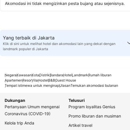
Akomodasi ini tidak mengizinkan pesta bujang atau sejenisnya.
Yang terbaik di Jakarta
Klik di sini untuk melihat hotel dan akomodasi lain yang dekat dengan
landmark populer di Jakarta
Negara
Kawasan
Kota
Distrik
Bandara
Hotel
Landmark
Rumah liburan
Apartemen
Resor
Vila
Hostel
B&B
Guest House
Tempat istimewa untuk menginap
Ulasan
Temukan akomodasi bulanan
Dukungan
Telusuri
Pertanyaan Umum mengenai
Program loyalitas Genius
Coronavirus (COVID-19)
Promo liburan dan musiman
Kelola trip Anda
Artikel travel