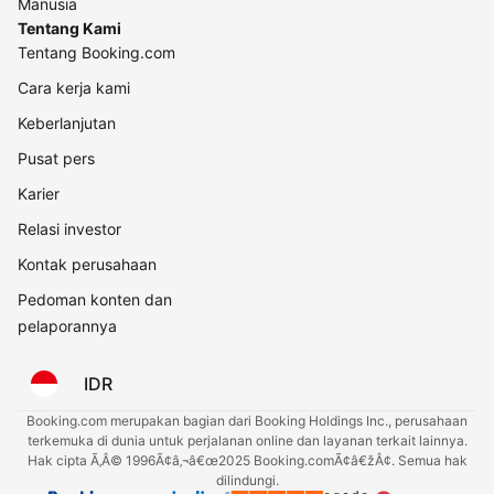
Manusia
Tentang Kami
Tentang Booking.com
Cara kerja kami
Keberlanjutan
Pusat pers
Karier
Relasi investor
Kontak perusahaan
Pedoman konten dan
pelaporannya
IDR
Booking.com merupakan bagian dari Booking Holdings Inc., perusahaan
terkemuka di dunia untuk perjalanan online dan layanan terkait lainnya.
Hak cipta Ã‚Â© 1996Ã¢â‚¬â€œ2025 Booking.comÃ¢â€žÂ¢. Semua hak
dilindungi.