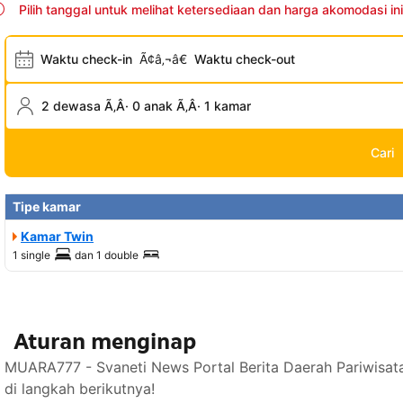
Pilih tanggal untuk melihat ketersediaan dan harga akomodasi ini
Waktu check-in
Ã¢â‚¬â€
Waktu check-out
2 dewasa Ã‚Â· 0 anak Ã‚Â· 1 kamar
Cari
Tipe kamar
Kamar Twin
1 single
dan
1 double
Aturan menginap
MUARA777 - Svaneti News Portal Berita Daerah Pariwisat
di langkah berikutnya!