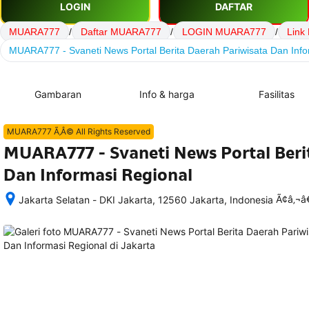
LOGIN
DAFTAR
MUARA777
/
Daftar MUARA777
/
LOGIN MUARA777
/
Link
MUARA777 - Svaneti News Portal Berita Daerah Pariwisata Dan Info
Gambaran
Info & harga
Fasilitas
MUARA777 Ã‚Â© All Rights Reserved
MUARA777 - Svaneti News Portal Beri
Dan Informasi Regional
Ã¢â‚¬
Jakarta Selatan - DKI Jakarta, 12560 Jakarta, Indonesia
Setelah 
memesan, 
semua 
rincian 
akomodasi 
termasuk 
nomor 