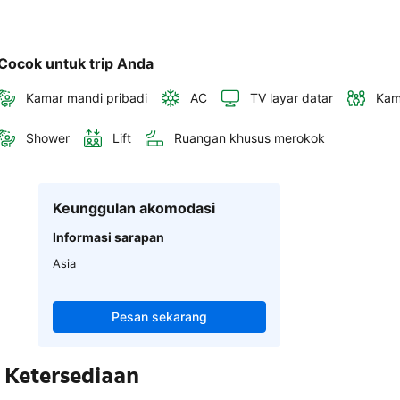
Cocok untuk trip Anda
Kamar mandi pribadi
AC
TV layar datar
Kam
Shower
Lift
Ruangan khusus merokok
Keunggulan akomodasi
Informasi sarapan
Asia
Pesan sekarang
Ketersediaan