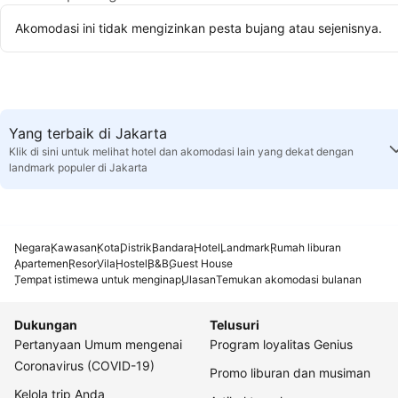
Akomodasi ini tidak mengizinkan pesta bujang atau sejenisnya.
Yang terbaik di Jakarta
Klik di sini untuk melihat hotel dan akomodasi lain yang dekat dengan
landmark populer di Jakarta
Negara
Kawasan
Kota
Distrik
Bandara
Hotel
Landmark
Rumah liburan
Apartemen
Resor
Vila
Hostel
B&B
Guest House
Tempat istimewa untuk menginap
Ulasan
Temukan akomodasi bulanan
Dukungan
Telusuri
Pertanyaan Umum mengenai
Program loyalitas Genius
Coronavirus (COVID-19)
Promo liburan dan musiman
Kelola trip Anda