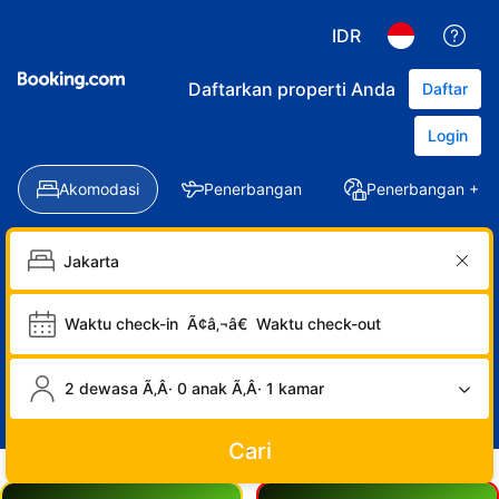
IDR
Daftarkan properti Anda
Daftar
Login
Akomodasi
Penerbangan
Penerbangan + Ho
Waktu check-in
Ã¢â‚¬â€
Waktu check-out
2 dewasa Ã‚Â· 0 anak Ã‚Â· 1 kamar
Cari