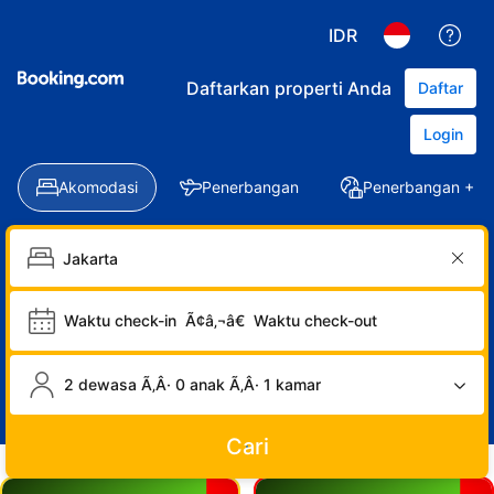
IDR
Daftarkan properti Anda
Daftar
Login
Akomodasi
Penerbangan
Penerbangan + Ho
Waktu check-in
Ã¢â‚¬â€
Waktu check-out
2 dewasa Ã‚Â· 0 anak Ã‚Â· 1 kamar
Cari