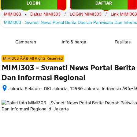
LOGIN
DAFTAR
MIMI303
/
Daftar MIMI303
/
LOGIN MIMI303
/
Link MIMI303
MIMI303 - Svaneti News Portal Berita Daerah Pariwisata Dan Inform
Gambaran
Info & harga
Fasilitas
MIMI303 Ã‚Â© All Rights Reserved
MIMI303 - Svaneti News Portal Berita
Dan Informasi Regional
Ã¢â‚¬
Jakarta Selatan - DKI Jakarta, 12560 Jakarta, Indonesia
Setelah 
memesan, 
semua 
rincian 
akomodasi 
termasuk 
nomor 