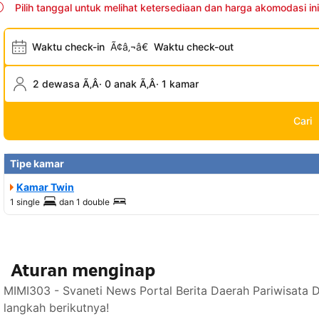
Pilih tanggal untuk melihat ketersediaan dan harga akomodasi ini
Waktu check-in
Ã¢â‚¬â€
Waktu check-out
2 dewasa Ã‚Â· 0 anak Ã‚Â· 1 kamar
Cari
Tipe kamar
Kamar Twin
1 single
dan
1 double
Aturan menginap
MIMI303 - Svaneti News Portal Berita Daerah Pariwisata 
langkah berikutnya!