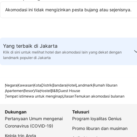
Akomodasi ini tidak mengizinkan pesta bujang atau sejenisnya.
Yang terbaik di Jakarta
Klik di sini untuk melihat hotel dan akomodasi lain yang dekat dengan
landmark populer di Jakarta
Negara
Kawasan
Kota
Distrik
Bandara
Hotel
Landmark
Rumah liburan
Apartemen
Resor
Vila
Hostel
B&B
Guest House
Tempat istimewa untuk menginap
Ulasan
Temukan akomodasi bulanan
Dukungan
Telusuri
Pertanyaan Umum mengenai
Program loyalitas Genius
Coronavirus (COVID-19)
Promo liburan dan musiman
Kelola trip Anda