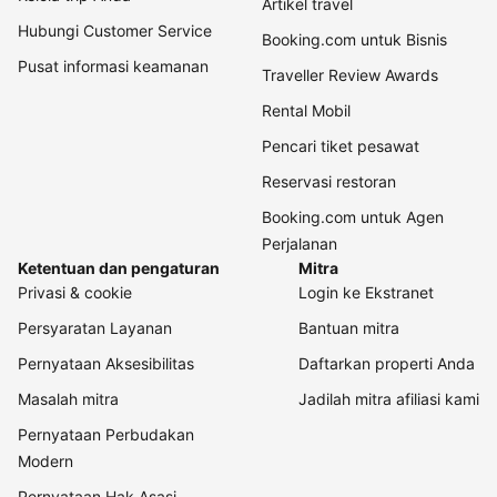
Artikel travel
Hubungi Customer Service
Booking.com untuk Bisnis
Pusat informasi keamanan
Traveller Review Awards
Rental Mobil
Pencari tiket pesawat
Reservasi restoran
Booking.com untuk Agen
Perjalanan
Ketentuan dan pengaturan
Mitra
Privasi & cookie
Login ke Ekstranet
Persyaratan Layanan
Bantuan mitra
Pernyataan Aksesibilitas
Daftarkan properti Anda
Masalah mitra
Jadilah mitra afiliasi kami
Pernyataan Perbudakan
Modern
Pernyataan Hak Asasi