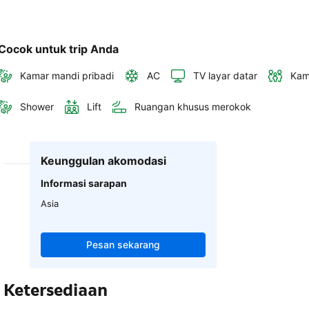
Cocok untuk trip Anda
Kamar mandi pribadi
AC
TV layar datar
Kam
Shower
Lift
Ruangan khusus merokok
Keunggulan akomodasi
Informasi sarapan
Asia
Pesan sekarang
Ketersediaan