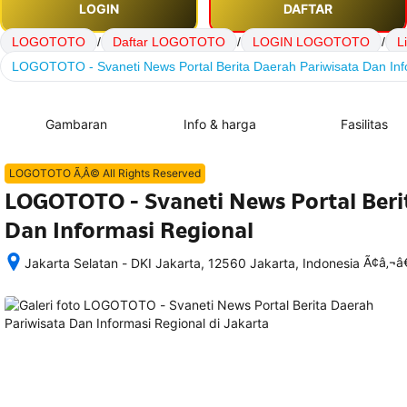
LOGIN
DAFTAR
LOGOTOTO
/
Daftar LOGOTOTO
/
LOGIN LOGOTOTO
/
L
LOGOTOTO - Svaneti News Portal Berita Daerah Pariwisata Dan Inf
Gambaran
Info & harga
Fasilitas
LOGOTOTO Ã‚Â© All Rights Reserved
LOGOTOTO - Svaneti News Portal Beri
Dan Informasi Regional
Ã¢â‚¬
Jakarta Selatan - DKI Jakarta, 12560 Jakarta, Indonesia
Setelah 
memesan, 
semua 
rincian 
akomodasi 
termasuk 
nomor 