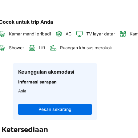
Cocok untuk trip Anda
Kamar mandi pribadi
AC
TV layar datar
Kam
Shower
Lift
Ruangan khusus merokok
Keunggulan akomodasi
Informasi sarapan
Asia
Pesan sekarang
Ketersediaan