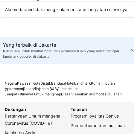
Akomodasi ini tidak mengizinkan pesta bujang atau sejenisnya.
Yang terbaik di Jakarta
Klik di sini untuk melihat hotel dan akomodasi lain yang dekat dengan
landmark populer di Jakarta
Negara
Kawasan
Kota
Distrik
Bandara
Hotel
Landmark
Rumah liburan
Apartemen
Resor
Vila
Hostel
B&B
Guest House
Tempat istimewa untuk menginap
Ulasan
Temukan akomodasi bulanan
Dukungan
Telusuri
Pertanyaan Umum mengenai
Program loyalitas Genius
Coronavirus (COVID-19)
Promo liburan dan musiman
Kelola trip Anda