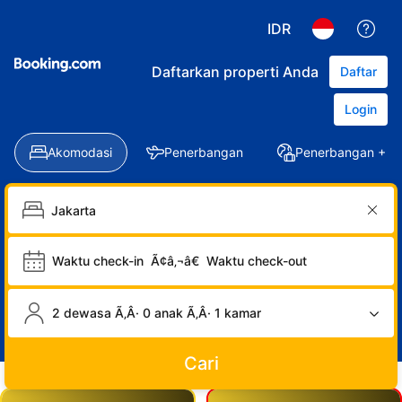
IDR
Daftarkan properti Anda
Daftar
Login
Akomodasi
Penerbangan
Penerbangan + Ho
Waktu check-in
Ã¢â‚¬â€
Waktu check-out
2 dewasa Ã‚Â· 0 anak Ã‚Â· 1 kamar
Cari