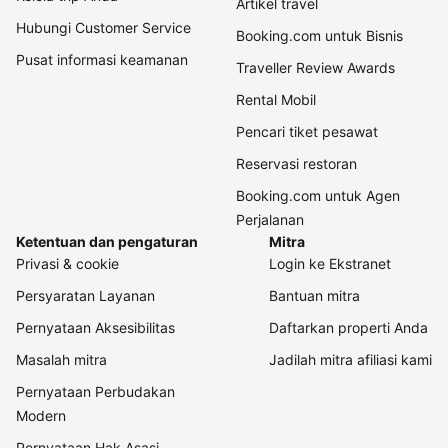
Artikel travel
Hubungi Customer Service
Booking.com untuk Bisnis
Pusat informasi keamanan
Traveller Review Awards
Rental Mobil
Pencari tiket pesawat
Reservasi restoran
Booking.com untuk Agen
Perjalanan
Ketentuan dan pengaturan
Mitra
Privasi & cookie
Login ke Ekstranet
Persyaratan Layanan
Bantuan mitra
Pernyataan Aksesibilitas
Daftarkan properti Anda
Masalah mitra
Jadilah mitra afiliasi kami
Pernyataan Perbudakan
Modern
Pernyataan Hak Asasi