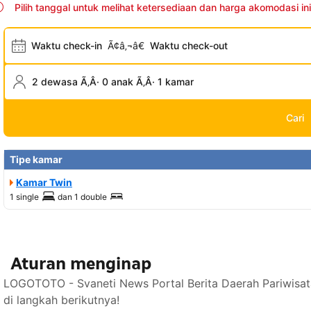
Pilih tanggal untuk melihat ketersediaan dan harga akomodasi ini
Waktu check-in
Ã¢â‚¬â€
Waktu check-out
2 dewasa Ã‚Â· 0 anak Ã‚Â· 1 kamar
Cari
Tipe kamar
Kamar Twin
1 single
dan
1 double
Aturan menginap
LOGOTOTO - Svaneti News Portal Berita Daerah Pariwisat
di langkah berikutnya!