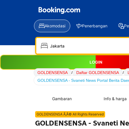
Akomodasi
Penerbangan
Pe
LOGIN
GOLDENSENSA
/
Daftar GOLDENSENSA
/
GOLDENSENSA - Svaneti News Portal Berita Daera
Gambaran
Info & harga
GOLDENSENSA Ã‚Â© All Rights Reserved
GOLDENSENSA - Svaneti New