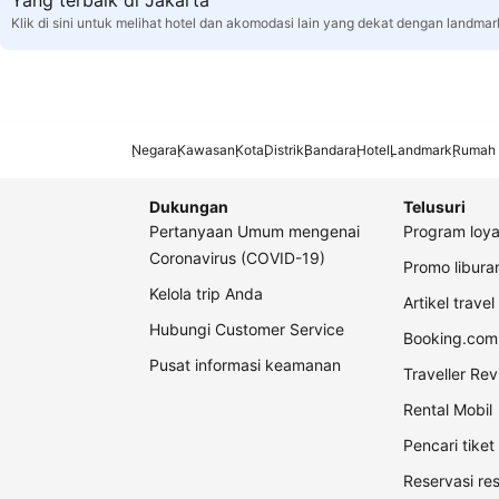
Yang terbaik di Jakarta
Klik di sini untuk melihat hotel dan akomodasi lain yang dekat dengan landmar
Negara
Kawasan
Kota
Distrik
Bandara
Hotel
Landmark
Rumah 
Dukungan
Telusuri
Pertanyaan Umum mengenai
Program loya
Coronavirus (COVID-19)
Promo libur
Kelola trip Anda
Artikel travel
Hubungi Customer Service
Booking.com 
Pusat informasi keamanan
Traveller Re
Rental Mobil
Pencari tike
Reservasi re