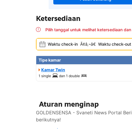
Ketersediaan
Pilih tanggal untuk melihat ketersediaan dan
Waktu check-in
Ã¢â‚¬â€
Waktu check-out
Tipe kamar
Kamar Twin
1 single
dan
1 double
Aturan menginap
GOLDENSENSA - Svaneti News Portal Berit
berikutnya!
Lihat ketersediaan