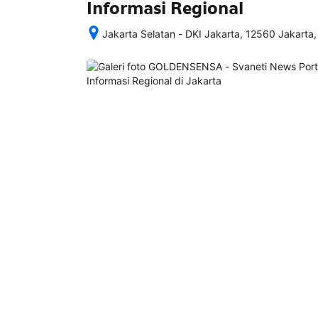
Informasi Regional
Jakarta Selatan - DKI Jakarta, 12560 Jakarta,
Setelah 
memesan, 
semua 
rincian 
akomodasi 
termasuk 
nomor 
telepon 
dan 
alamat 
akan 
disertakan 
dalam 
konfirmasi 
pemesanan 
dan 
akun 
Anda.