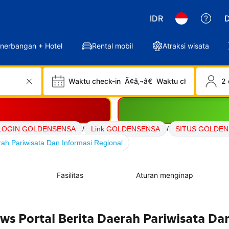
IDR
D
nerbangan + Hotel
Rental mobil
Atraksi wisata
Waktu check-in
Ã¢â‚¬â€
Waktu check-out
2 
LOGIN GOLDENSENSA
/
Link GOLDENSENSA
/
SITUS GOLDE
h Pariwisata Dan Informasi Regional
Fasilitas
Aturan menginap
s Portal Berita Daerah Pariwisata Da