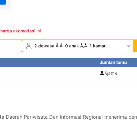
 harga akomodasi ini
2 dewasa Ã‚Â· 0 anak Ã‚Â· 1 kamar
Jumlah tamu
Ãƒâ€”
4
a Daerah Pariwisata Dan Informasi Regional menerima per