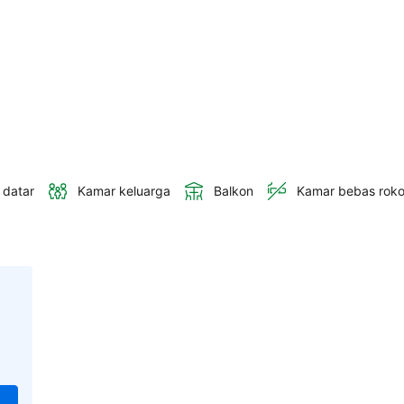
 datar
Kamar keluarga
Balkon
Kamar bebas rok