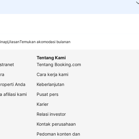
inap
Ulasan
Temukan akomodasi bulanan
Tentang Kami
stranet
Tentang Booking.com
ra
Cara kerja kami
roperti Anda
Keberlanjutan
a afiliasi kami
Pusat pers
Karier
Relasi investor
Kontak perusahaan
Pedoman konten dan