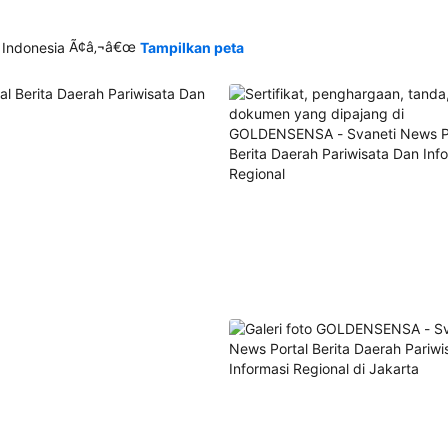
Ã¢â‚¬â€œ
 Indonesia
Tampilkan peta