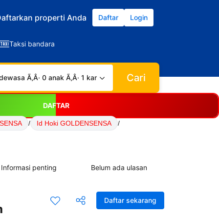
aftarkan properti Anda
Daftar
Login
Taksi bandara
Cari
dewasa Ã‚Â· 0 anak Ã‚Â· 1 kamar
DAFTAR
NSENSA
/
Id Hoki GOLDENSENSA
/
Informasi penting
Belum ada ulasan
Daftar sekarang
n