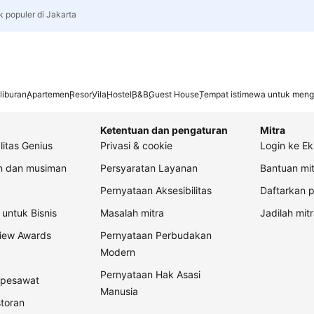
k populer di Jakarta
liburan
Apartemen
Resor
Vila
Hostel
B&B
Guest House
Tempat istimewa untuk meng
Ketentuan dan pengaturan
Mitra
litas Genius
Privasi & cookie
Login ke Ek
an dan musiman
Persyaratan Layanan
Bantuan mit
Pernyataan Aksesibilitas
Daftarkan p
untuk Bisnis
Masalah mitra
Jadilah mitr
view Awards
Pernyataan Perbudakan
Modern
Pernyataan Hak Asasi
t pesawat
Manusia
storan