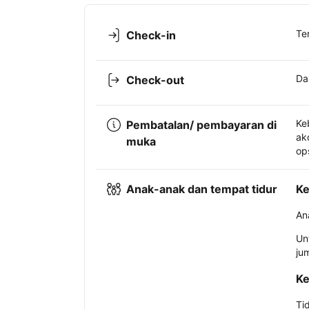
Te
Check-in
Da
Check-out
Ke
Pembatalan/ pembayaran di
ak
muka
op
Anak-anak dan tempat tidur
Ke
An
Un
ju
Ke
Ti