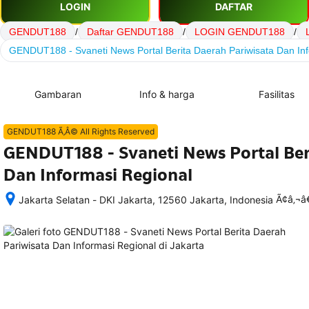
LOGIN
DAFTAR
GENDUT188
/
Daftar GENDUT188
/
LOGIN GENDUT188
/
GENDUT188 - Svaneti News Portal Berita Daerah Pariwisata Dan In
Gambaran
Info & harga
Fasilitas
GENDUT188 Ã‚Â© All Rights Reserved
GENDUT188 - Svaneti News Portal Ber
Dan Informasi Regional
Ã¢â‚¬
Jakarta Selatan - DKI Jakarta, 12560 Jakarta, Indonesia
Setelah 
memesan, 
semua 
rincian 
akomodasi 
termasuk 
nomor 