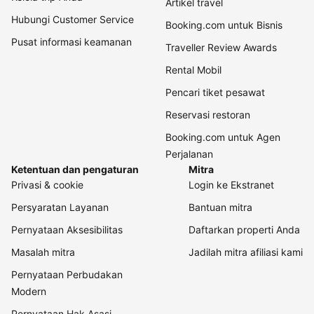
Artikel travel
Hubungi Customer Service
Booking.com untuk Bisnis
Pusat informasi keamanan
Traveller Review Awards
Rental Mobil
Pencari tiket pesawat
Reservasi restoran
Booking.com untuk Agen
Perjalanan
Ketentuan dan pengaturan
Mitra
Privasi & cookie
Login ke Ekstranet
Persyaratan Layanan
Bantuan mitra
Pernyataan Aksesibilitas
Daftarkan properti Anda
Masalah mitra
Jadilah mitra afiliasi kami
Pernyataan Perbudakan
Modern
Pernyataan Hak Asasi