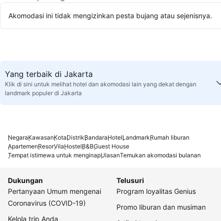
Akomodasi ini tidak mengizinkan pesta bujang atau sejenisnya.
Yang terbaik di Jakarta
Klik di sini untuk melihat hotel dan akomodasi lain yang dekat dengan
landmark populer di Jakarta
Negara
Kawasan
Kota
Distrik
Bandara
Hotel
Landmark
Rumah liburan
Apartemen
Resor
Vila
Hostel
B&B
Guest House
Tempat istimewa untuk menginap
Ulasan
Temukan akomodasi bulanan
Dukungan
Telusuri
Pertanyaan Umum mengenai
Program loyalitas Genius
Coronavirus (COVID-19)
Promo liburan dan musiman
Kelola trip Anda