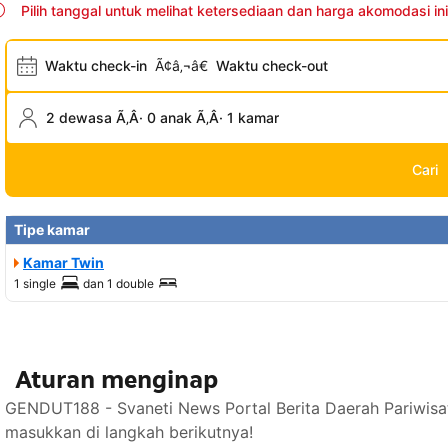
Pilih tanggal untuk melihat ketersediaan dan harga akomodasi ini
Waktu check-in
Ã¢â‚¬â€
Waktu check-out
2 dewasa Ã‚Â· 0 anak Ã‚Â· 1 kamar
Cari
Tipe kamar
Kamar Twin
1 single
dan
1 double
Aturan menginap
GENDUT188 - Svaneti News Portal Berita Daerah Pariwisa
masukkan di langkah berikutnya!