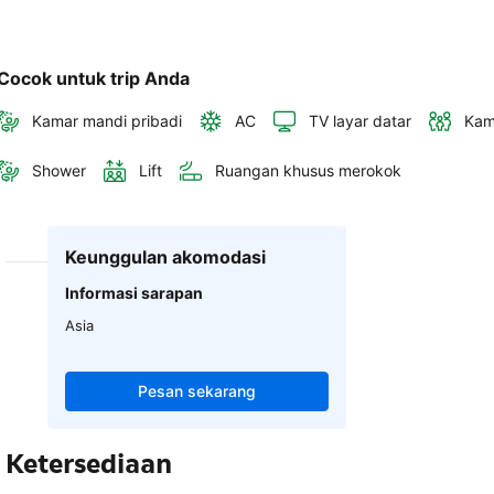
Cocok untuk trip Anda
Kamar mandi pribadi
AC
TV layar datar
Kam
Shower
Lift
Ruangan khusus merokok
Keunggulan akomodasi
Informasi sarapan
Asia
Pesan sekarang
Ketersediaan