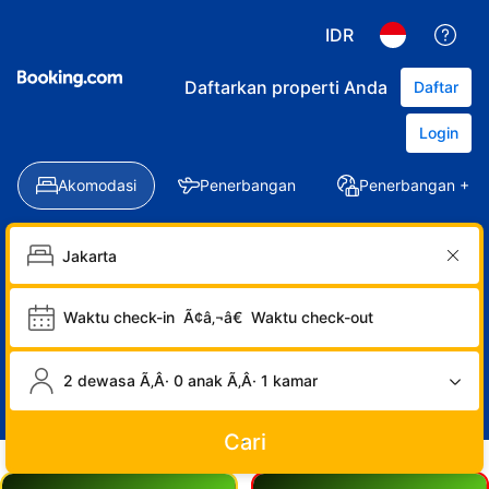
IDR
Daftarkan properti Anda
Daftar
Login
Akomodasi
Penerbangan
Penerbangan + Ho
Waktu check-in
Ã¢â‚¬â€
Waktu check-out
2 dewasa Ã‚Â· 0 anak Ã‚Â· 1 kamar
Cari