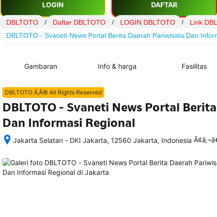
LOGIN
DAFTAR
DBLTOTO
/
Daftar DBLTOTO
/
LOGIN DBLTOTO
/
Link DB
DBLTOTO - Svaneti News Portal Berita Daerah Pariwisata Dan Infor
Gambaran
Info & harga
Fasilitas
DBLTOTO Ã‚Â© All Rights Reserved
DBLTOTO - Svaneti News Portal Berita
Dan Informasi Regional
Ã¢â‚¬
Jakarta Selatan - DKI Jakarta, 12560 Jakarta, Indonesia
Setelah 
memesan, 
semua 
rincian 
akomodasi 
termasuk 
nomor 