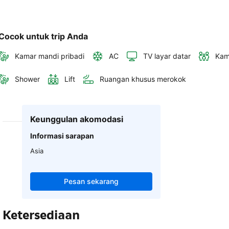
Cocok untuk trip Anda
Kamar mandi pribadi
AC
TV layar datar
Kam
Shower
Lift
Ruangan khusus merokok
Keunggulan akomodasi
Informasi sarapan
Asia
Pesan sekarang
Ketersediaan