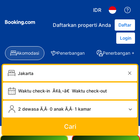
IDR
Daftarkan properti Anda
Daftar
Login
Akomodasi
Penerbangan
Penerbangan + Ho
Waktu check-in
Ã¢â‚¬â€
Waktu check-out
2 dewasa Ã‚Â· 0 anak Ã‚Â· 1 kamar
Cari