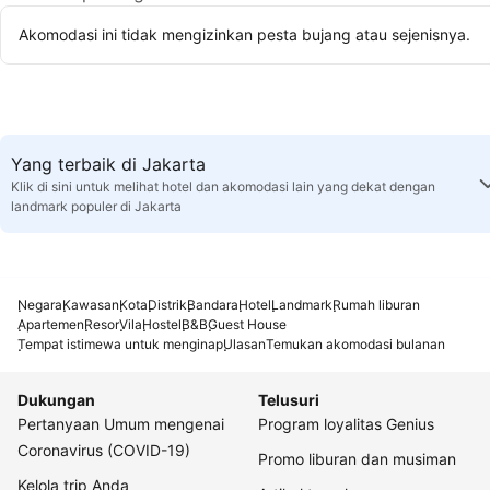
Akomodasi ini tidak mengizinkan pesta bujang atau sejenisnya.
Yang terbaik di Jakarta
Klik di sini untuk melihat hotel dan akomodasi lain yang dekat dengan
landmark populer di Jakarta
Negara
Kawasan
Kota
Distrik
Bandara
Hotel
Landmark
Rumah liburan
Apartemen
Resor
Vila
Hostel
B&B
Guest House
Tempat istimewa untuk menginap
Ulasan
Temukan akomodasi bulanan
Dukungan
Telusuri
Pertanyaan Umum mengenai
Program loyalitas Genius
Coronavirus (COVID-19)
Promo liburan dan musiman
Kelola trip Anda