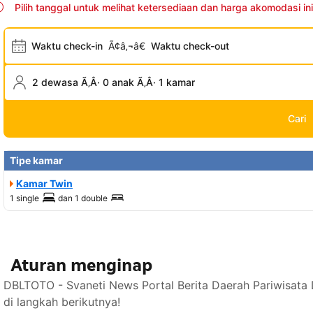
Pilih tanggal untuk melihat ketersediaan dan harga akomodasi ini
Waktu check-in
Ã¢â‚¬â€
Waktu check-out
2 dewasa Ã‚Â· 0 anak Ã‚Â· 1 kamar
Cari
Tipe kamar
Kamar Twin
1 single
dan
1 double
Aturan menginap
DBLTOTO - Svaneti News Portal Berita Daerah Pariwisata
di langkah berikutnya!