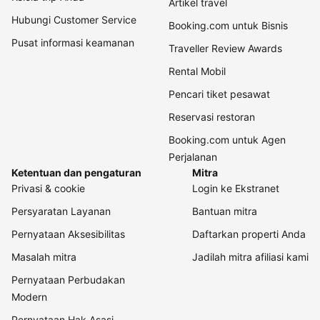
Artikel travel
Hubungi Customer Service
Booking.com untuk Bisnis
Pusat informasi keamanan
Traveller Review Awards
Rental Mobil
Pencari tiket pesawat
Reservasi restoran
Booking.com untuk Agen
Perjalanan
Ketentuan dan pengaturan
Mitra
Privasi & cookie
Login ke Ekstranet
Persyaratan Layanan
Bantuan mitra
Pernyataan Aksesibilitas
Daftarkan properti Anda
Masalah mitra
Jadilah mitra afiliasi kami
Pernyataan Perbudakan
Modern
Pernyataan Hak Asasi