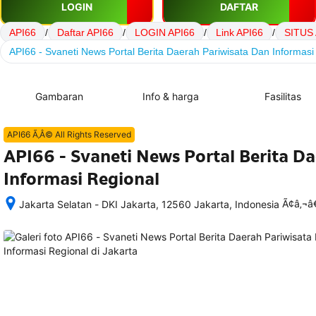
LOGIN
DAFTAR
API66
/
Daftar API66
/
LOGIN API66
/
Link API66
/
SITUS 
API66 - Svaneti News Portal Berita Daerah Pariwisata Dan Informasi
Gambaran
Info & harga
Fasilitas
API66 Ã‚Â© All Rights Reserved
API66 - Svaneti News Portal Berita D
Informasi Regional
Ã¢â‚¬
Jakarta Selatan - DKI Jakarta, 12560 Jakarta, Indonesia
Setelah 
memesan, 
semua 
rincian 
akomodasi 
termasuk 
nomor 