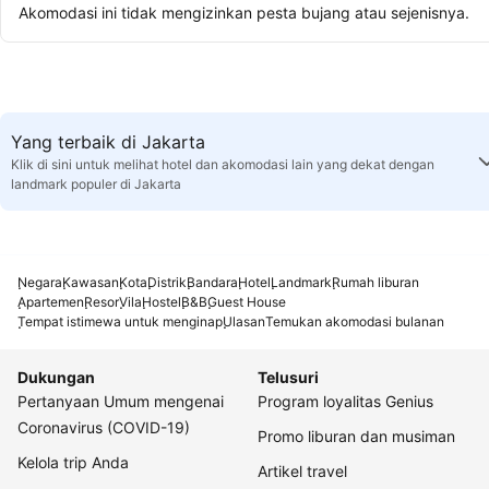
Akomodasi ini tidak mengizinkan pesta bujang atau sejenisnya.
Yang terbaik di Jakarta
Klik di sini untuk melihat hotel dan akomodasi lain yang dekat dengan
landmark populer di Jakarta
Negara
Kawasan
Kota
Distrik
Bandara
Hotel
Landmark
Rumah liburan
Apartemen
Resor
Vila
Hostel
B&B
Guest House
Tempat istimewa untuk menginap
Ulasan
Temukan akomodasi bulanan
Dukungan
Telusuri
Pertanyaan Umum mengenai
Program loyalitas Genius
Coronavirus (COVID-19)
Promo liburan dan musiman
Kelola trip Anda
Artikel travel