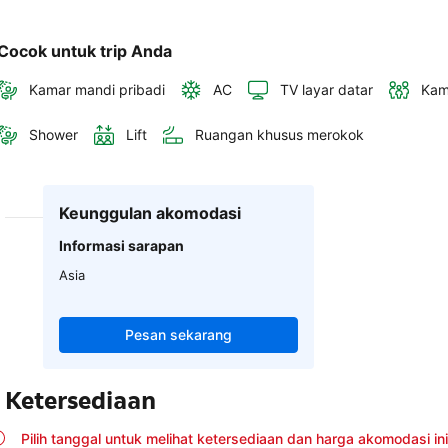
Cocok untuk trip Anda
Kamar mandi pribadi
AC
TV layar datar
Kam
Shower
Lift
Ruangan khusus merokok
Keunggulan akomodasi
Informasi sarapan
Asia
Pesan sekarang
Ketersediaan
Pilih tanggal untuk melihat ketersediaan dan harga akomodasi ini