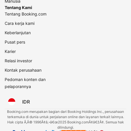
Manusia
Tentang Kami
Tentang Booking.com
Cara kerja kami
Keberlanjutan
Pusat pers
Karier
Relasi investor
Kontak perusahaan
Pedoman konten dan
pelaporannya
IDR
Booking.com merupakan bagian dari Booking Holdings Inc., perusahaan
terkemuka di dunia untuk perjalanan online dan layanan terkait lainnya.
Hak cipta Ã‚Â© 1996Ã¢â‚¬â€œ2025 Booking.comÃ¢â€žÂ¢. Semua hak
dilindungi.