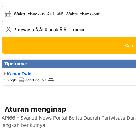
Waktu check-in
Ã¢â‚¬â€
Waktu check-out
2 dewasa Ã‚Â· 0 anak Ã‚Â· 1 kamar
Cari
Tipe kamar
Kamar Twin
1 single
dan
1 double
Aturan menginap
API66 - Svaneti News Portal Berita Daerah Pariwisata Da
langkah berikutnya!
Lihat ketersediaan