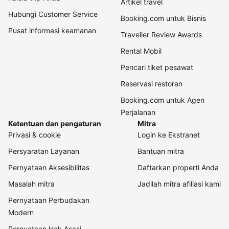
Artikel travel
Hubungi Customer Service
Booking.com untuk Bisnis
Pusat informasi keamanan
Traveller Review Awards
Rental Mobil
Pencari tiket pesawat
Reservasi restoran
Booking.com untuk Agen
Perjalanan
Ketentuan dan pengaturan
Mitra
Privasi & cookie
Login ke Ekstranet
Persyaratan Layanan
Bantuan mitra
Pernyataan Aksesibilitas
Daftarkan properti Anda
Masalah mitra
Jadilah mitra afiliasi kami
Pernyataan Perbudakan
Modern
Pernyataan Hak Asasi