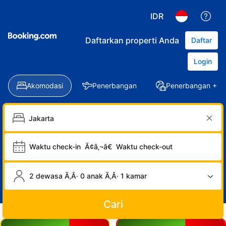
IDR
Daftarkan properti Anda
Daftar
Login
Akomodasi
Penerbangan
Penerbangan + Ho
Waktu check-in
Ã¢â‚¬â€
Waktu check-out
2 dewasa Ã‚Â· 0 anak Ã‚Â· 1 kamar
Cari