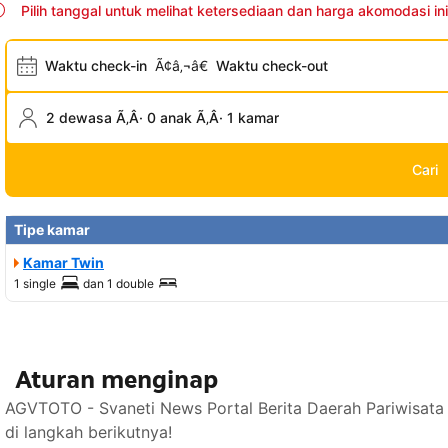
Pilih tanggal untuk melihat ketersediaan dan harga akomodasi ini
Waktu check-in
Ã¢â‚¬â€
Waktu check-out
2 dewasa Ã‚Â· 0 anak Ã‚Â· 1 kamar
Cari
Tipe kamar
Kamar Twin
1 single
dan
1 double
Aturan menginap
AGVTOTO - Svaneti News Portal Berita Daerah Pariwisata
di langkah berikutnya!