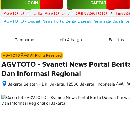
LOGIN
DAFTAR
AGVTOTO
/
Daftar AGVTOTO
/
LOGIN AGVTOTO
/
Link A
AGVTOTO - Svaneti News Portal Berita Daerah Pariwisata Dan Infor
Gambaran
Info & harga
Fasilitas
AGVTOTO Ã‚Â© All Rights Reserved
AGVTOTO - Svaneti News Portal Berit
Dan Informasi Regional
Ã¢â‚¬
Jakarta Selatan - DKI Jakarta, 12560 Jakarta, Indonesia
Setelah 
memesan, 
semua 
rincian 
akomodasi 
termasuk 
nomor 