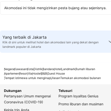
Akomodasi ini tidak mengizinkan pesta bujang atau sejenisnya.
Yang terbaik di Jakarta
Klik di sini untuk melihat hotel dan akomodasi lain yang dekat dengan
landmark populer di Jakarta
Negara
Kawasan
Kota
Distrik
Bandara
Hotel
Landmark
Rumah liburan
Apartemen
Resor
Vila
Hostel
B&B
Guest House
Tempat istimewa untuk menginap
Ulasan
Temukan akomodasi bulanan
Dukungan
Telusuri
Pertanyaan Umum mengenai
Program loyalitas Genius
Coronavirus (COVID-19)
Promo liburan dan musiman
Kelola trip Anda