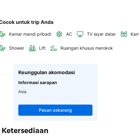
Cocok untuk trip Anda
Kamar mandi pribadi
AC
TV layar datar
Kam
Shower
Lift
Ruangan khusus merokok
Keunggulan akomodasi
Informasi sarapan
Asia
Pesan sekarang
Ketersediaan