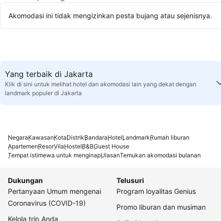
Akomodasi ini tidak mengizinkan pesta bujang atau sejenisnya.
Yang terbaik di Jakarta
Klik di sini untuk melihat hotel dan akomodasi lain yang dekat dengan
landmark populer di Jakarta
Negara
Kawasan
Kota
Distrik
Bandara
Hotel
Landmark
Rumah liburan
Apartemen
Resor
Vila
Hostel
B&B
Guest House
Tempat istimewa untuk menginap
Ulasan
Temukan akomodasi bulanan
Dukungan
Telusuri
Pertanyaan Umum mengenai
Program loyalitas Genius
Coronavirus (COVID-19)
Promo liburan dan musiman
Kelola trip Anda