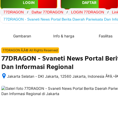
LOGIN
DAFTAR
77DRAGON
/
Daftar 77DRAGON
/
LOGIN 77DRAGON
/
Li
77DRAGON - Svaneti News Portal Berita Daerah Pariwisata Dan Inf
Gambaran
Info & harga
Fasilitas
77DRAGON Ã‚Â© All Rights Reserved
77DRAGON - Svaneti News Portal Beri
Dan Informasi Regional
Ã¢â‚¬
Jakarta Selatan - DKI Jakarta, 12560 Jakarta, Indonesia
Setelah 
memesan, 
semua 
rincian 
akomodasi 
termasuk 
nomor 