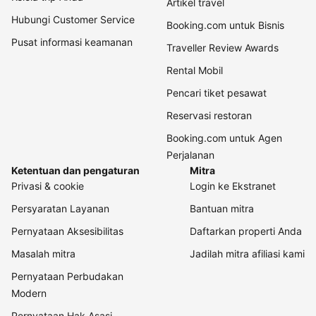
Artikel travel
Hubungi Customer Service
Booking.com untuk Bisnis
Pusat informasi keamanan
Traveller Review Awards
Rental Mobil
Pencari tiket pesawat
Reservasi restoran
Booking.com untuk Agen
Perjalanan
Ketentuan dan pengaturan
Mitra
Privasi & cookie
Login ke Ekstranet
Persyaratan Layanan
Bantuan mitra
Pernyataan Aksesibilitas
Daftarkan properti Anda
Masalah mitra
Jadilah mitra afiliasi kami
Pernyataan Perbudakan
Modern
Pernyataan Hak Asasi