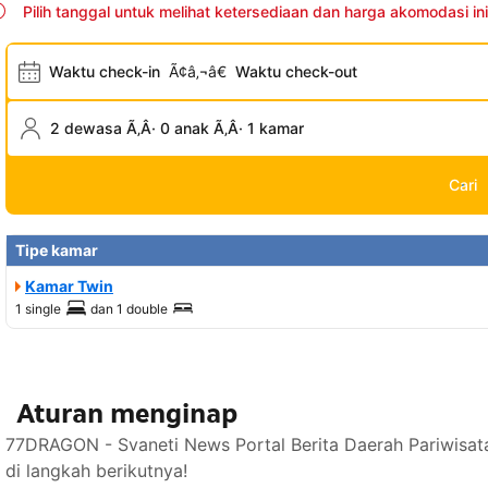
Pilih tanggal untuk melihat ketersediaan dan harga akomodasi ini
Waktu check-in
Ã¢â‚¬â€
Waktu check-out
2 dewasa Ã‚Â· 0 anak Ã‚Â· 1 kamar
Cari
Tipe kamar
Kamar Twin
1 single
dan
1 double
Aturan menginap
77DRAGON - Svaneti News Portal Berita Daerah Pariwisat
di langkah berikutnya!