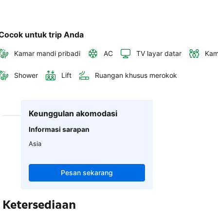
Cocok untuk trip Anda
Kamar mandi pribadi
AC
TV layar datar
Kam
Shower
Lift
Ruangan khusus merokok
Keunggulan akomodasi
Informasi sarapan
Asia
Pesan sekarang
Ketersediaan