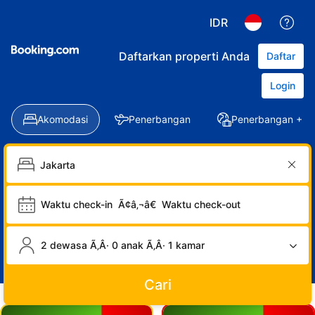
IDR
Daftarkan properti Anda
Daftar
Login
Akomodasi
Penerbangan
Penerbangan + Ho
Waktu check-in
Ã¢â‚¬â€
Waktu check-out
2 dewasa Ã‚Â· 0 anak Ã‚Â· 1 kamar
Cari