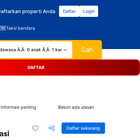
aftarkan properti Anda
Daftar
Login
Taksi bandara
Cari
dewasa Ã‚Â· 0 anak Ã‚Â· 1 kamar
DAFTAR
Informasi penting
Belum ada ulasan
Daftar sekarang
asi