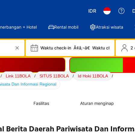
IDR
D
nerbangan + Hotel
Rental mobil
Atraksi wisata
Waktu check-in
Ã¢â‚¬â€
Waktu check-out
2 
/
Link 11BOLA
/
SITUS 11BOLA
/
Id Hoki 11BOLA
/
wisata Dan Informasi Regional
Fasilitas
Aturan menginap
l Berita Daerah Pariwisata Dan Inform