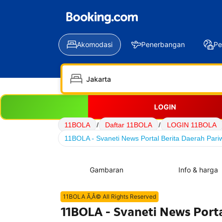
Akomodasi
Penerbangan
Pe
LOGIN
11BOLA
/
Daftar 11BOLA
/
LOGIN 11BOLA
11BOLA - Svaneti News Portal Berita Daerah Pari
Gambaran
Info & harga
11BOLA Ã‚Â© All Rights Reserved
11BOLA - Svaneti News Porta