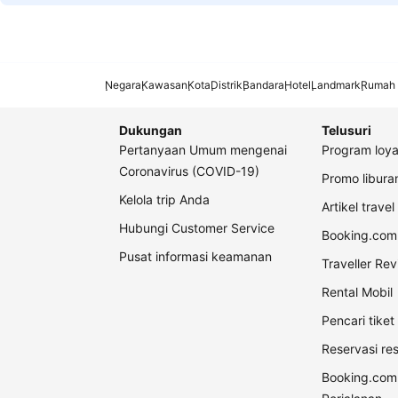
Negara
Kawasan
Kota
Distrik
Bandara
Hotel
Landmark
Rumah 
Dukungan
Telusuri
Pertanyaan Umum mengenai
Program loya
Coronavirus (COVID-19)
Promo libur
Kelola trip Anda
Artikel travel
Hubungi Customer Service
Booking.com 
Pusat informasi keamanan
Traveller Re
Rental Mobil
Pencari tike
Reservasi re
Booking.com