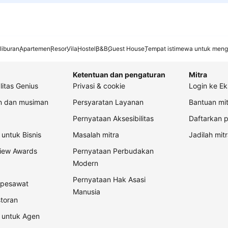
liburan
Apartemen
Resor
Vila
Hostel
B&B
Guest House
Tempat istimewa untuk meng
Ketentuan dan pengaturan
Mitra
litas Genius
Privasi & cookie
Login ke Ek
an dan musiman
Persyaratan Layanan
Bantuan mit
Pernyataan Aksesibilitas
Daftarkan p
untuk Bisnis
Masalah mitra
Jadilah mitr
view Awards
Pernyataan Perbudakan
Modern
Pernyataan Hak Asasi
t pesawat
Manusia
storan
 untuk Agen