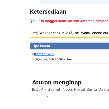
Ketersediaan
Pilih tanggal untuk melihat ketersediaan dan
Waktu check-in
Ã¢â‚¬â€
Waktu check-out
Tipe kamar
Kamar Twin
1 single
dan
1 double
Aturan menginap
11BOLA - Svaneti News Portal Berita Daer
Lihat ketersediaan