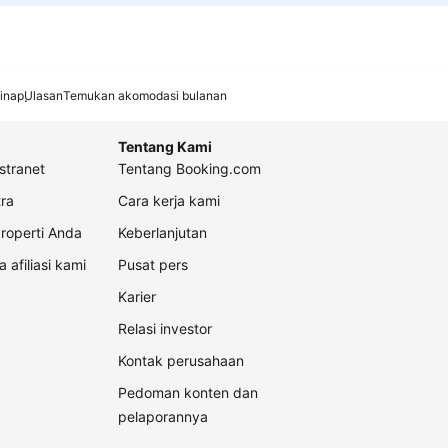
inap
Ulasan
Temukan akomodasi bulanan
Tentang Kami
stranet
Tentang Booking.com
ra
Cara kerja kami
roperti Anda
Keberlanjutan
a afiliasi kami
Pusat pers
Karier
Relasi investor
Kontak perusahaan
Pedoman konten dan
pelaporannya