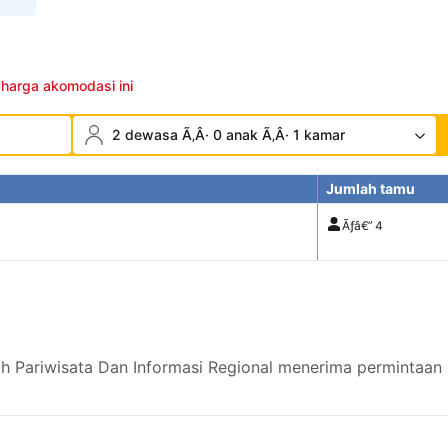
 harga akomodasi ini
2 dewasa Ã‚Â· 0 anak Ã‚Â· 1 kamar
Jumlah tamu
Ãƒâ€”
4
ah Pariwisata Dan Informasi Regional menerima permintaan 