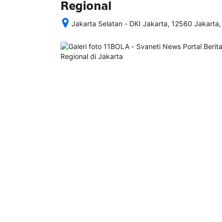
Regional
Jakarta Selatan - DKI Jakarta, 12560 Jakarta,
Setelah 
memesan, 
semua 
rincian 
akomodasi 
termasuk 
nomor 
telepon 
dan 
alamat 
akan 
disertakan 
dalam 
konfirmasi 
pemesanan 
dan 
akun 
Anda.