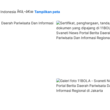
Ã¢â‚¬â€œ
 Indonesia
Tampilkan peta