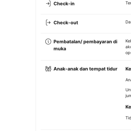
Te
Check-in
Da
Check-out
Ke
Pembatalan/ pembayaran di
ak
muka
op
Anak-anak dan tempat tidur
Ke
An
Un
ju
Ke
Ti