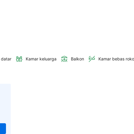
 datar
Kamar keluarga
Balkon
Kamar bebas rok