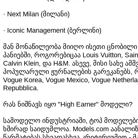
· Next Milan (მი­ლა­ნი)
· Iconic Management (ბერ­ლი­ნი)
მან მო­ნა­წი­ლე­ო­ბა მი­ი­ღო ისე­თი ცნო­ბი­ლი
პა­ნი­ებ­ში, რო­გო­რე­ბი­ცაა Louis Vuitton, Sain
Calvin Klein, და H&M. ასე­ვე, მისი სახე ამ­შვ
პო­პუ­ლა­რუ­ლი ჟურ­ნა­ლე­ბის გა­რე­კა­ნებს, 
Vogue Korea, Vogue Mexico, Vogue Netherl
Repubblica.
რას ნიშ­ნავს იყო "High Earner" მო­დე­ლი?
სა­მო­დე­ლო ინ­დუსტრი­ა­ში, ტოპ მო­დე­ლე­ბი
ხში­რად სა­ი­დუმ­ლოა. Models.com აა­ნა­ლი­
წარ­მა­ტე­ბას სხვა­დას­ხვა კრი­ტე­რი­უ­მით - 