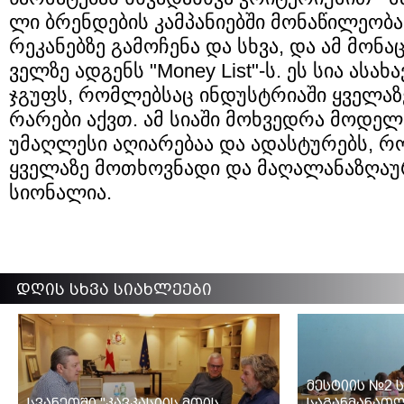
ლი ბრენ­დე­ბის კამ­პა­ნი­ებ­ში მო­ნა­წი­ლე­ო­ბ
რე­კა­ნებ­ზე გა­მო­ჩე­ნა და სხვა, და ამ მო­ნა­ც
ველ­ზე ად­გენს "Money List"-ს. ეს სია ასა­ხ
ჯგუფს, რომ­ლებ­საც ინ­დუსტრი­ა­ში ყვე­ლა­ზ
რა­რე­ბი აქვთ. ამ სი­ა­ში მოხ­ვედ­რა მო­დე­ლ
უმაღ­ლე­სი აღი­ა­რე­ბაა და ადას­ტუ­რებს,
ყვე­ლა­ზე მო­თხოვ­ნა­დი და მა­ღა­ლა­ნა­ზღა­უ
სი­ო­ნა­ლია.
დღის სხვა სიახლეები
მესტიის №2 
სვანეთში "კავკასიის მთის
საგანმანათ