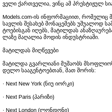
ვე­ლი ქარ­თვე­ლია, ვინც ამ პრეს­ტი­ჟულ სი­ა
Models.com-ის ინ­ფორ­მა­ცი­ით, რო­მე­ლიც მ
სავ­ლის შე­სა­ხებ მო­ნა­ცე­მებს უშუ­ა­ლოდ სა­
ტო­ე­ბის­გან იღებს, მა­ტილ­დას ანა­ზღა­უ­რე
ლა­ზე მა­ღა­ლია მო­დის ინ­დუსტრი­ა­ში.
მა­ტილ­დას მიღ­წე­ვე­ბი
მა­ტილ­და გვარ­ლი­ა­ნი მუ­შა­ობს მსოფ­ლი­ოს
დე­ლო სა­ა­გენ­ტო­ებ­თან, მათ შო­რის:
· Next New York (ნიუ იორ­კი)
· Next Paris (პა­რი­ზი)
· Next London (ლონ­დო­ნი)